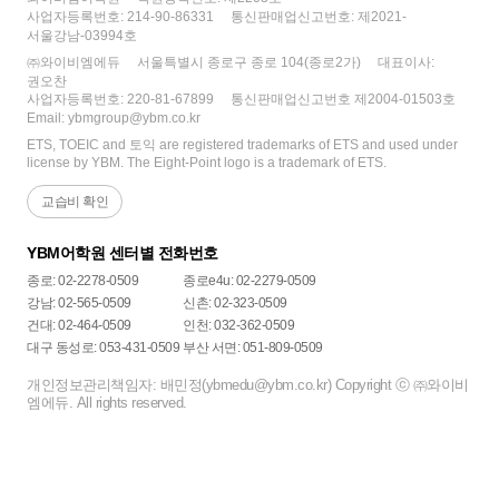
사업자등록번호: 214-90-86331
통신판매업신고번호: 제2021-
서울강남-03994호
㈜와이비엠에듀
서울특별시 종로구 종로 104(종로2가)
대표이사:
권오찬
사업자등록번호: 220-81-67899
통신판매업신고번호 제2004-01503호
Email: ybmgroup@ybm.co.kr
ETS, TOEIC and 토익 are registered trademarks of ETS and used under
license by YBM. The Eight-Point logo is a trademark of ETS.
교습비 확인
YBM어학원 센터별 전화번호
종로: 02-2278-0509
종로e4u: 02-2279-0509
강남: 02-565-0509
신촌: 02-323-0509
건대: 02-464-0509
인천: 032-362-0509
대구 동성로: 053-431-0509
부산 서면: 051-809-0509
개인정보관리책임자: 배민정(ybmedu@ybm.co.kr) Copyright ⓒ ㈜와이비
엠에듀. All rights reserved.