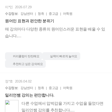
이*민
2026.07.29
수강정보:
강남센터
청취
중고급
어학원
원어민 표현과 편안한 분위기
매 강의마다 다양한 종류의 원어민스러운 표현을 배울 수 있
습니다.
개인적으로도 영화를 볼 때마다 자막없이 들리는 부분이 늘
어가고 있어서 매우 만족합니다!
수업은 편안한 분위기이고, 선생님이 중간중간 농담도 해주
커리큘럼이 탄탄해요
실력이 빠르게 늘어요
셔서 좋아요
추천하고 싶은 강의에요
정*호
2026.04.02
수강정보:
강남센터
청취
중고급
어학원
밀리언쌤 강의는 편안합니다.
다른 수업에서 압박감을 가지고 수업을 들었다면
밀리언쌤 강의를 추천합니다.