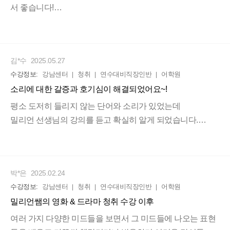
서 좋습니다!
Now we're getting somewhere (하는 일이) 진전을
실생활에는 연음 또는 강세, 강약으로 들리지 않는 소리, 혹은
보이다, 진척되다.
뭉개져서 잘 안 들리는 소리를
어떻게 알아차리고 또 말해야 하는지 배울 수 있어서 좋아요!
직전 수업에서 배우고 복습하면서 다시 찾아본 문
김*수
2025.05.27
원어민의 말을 문장으로 보면 이해하는데 막상 들으면 못 알
장이네요.
수강정보:
강남센터
청취
연수대비직장인반
어학원
아들은 경험이 있으신 분이라면
소리에 대한 갈증과 호기심이 해결되었어요~!
더욱 큰 도움이 될 겁니다.
딕테이션이나 쉐도잉을 하면서 답답함을 느끼신 분에게 강
평소 도저히 들리지 않는 단어와 소리가 있었는데
추합니다.
밀리언 선생님의 강의를 듣고 확실히 알게 되었습니다.
영어가 강세와 강약이 있는 언어라는 것을!
강한 소리에 상대적으로 묻히는 약한 소리와 나지 않는 소리
가 있다는 것을!
박*은
2025.02.24
이 수업의 가치는 평소 딕테이션을 해보고 소리에 대한 고민
수강정보:
강남센터
청취
연수대비직장인반
어학원
을 해본,
밀리언쌤의 영화 & 드라마 청취 수강 이후
명백히 존재하나 도저히 들리지 않는 단어에 대한
엄청난 충격을 받아본 분들에게 확실히 느껴질 것입니다.
여러 가지 다양한 미드들을 보면서 그 미드들에 나오는 표현