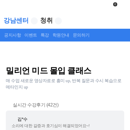
0
강남센터
청취
공지사항
이벤트
특강
학원안내
문의하기
상세보기
밀리언 미드 몰입 클래스
매 수업 새로운 영상자료로 흥미 up, 반복 질문과 수시 복습으로
메타인지 up
실시간 수강후기 (42건)
김*수
소리에 대한 갈증과 호기심이 해결되었어요~!