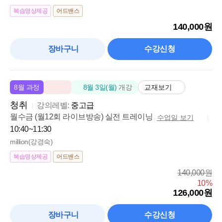
복습영상제공
어드밴스
정*호
밀리언쌤 강의는 편안합니다.
140,000원
S*nia
장바구니
수강신청
실제 미국생활권에서의 일상 영어 같은 체험
김*수
교재보기
8월 과정
8월 3일(월)
개강
소리를 체계적으로 배울 수 있어서 좋아요!
청취
강의레벨:
중고급
월수금 (월12회 라이브방송) 실전 트레이닝
수업일 보기
10:40~11:30
million(강경숙)
복습영상제공
어드밴스
140,000원
10%
126,000원
장바구니
수강신청