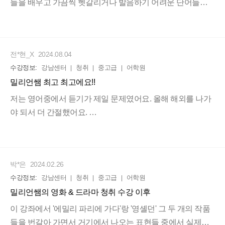
그런 약하고 잘 들리지 않는 소리가 무엇이고 어떻게 알아차
들을 배우고 가끔씩 헷갈리거나 발음하기 어려운 단어들을
리고 들리는지,
정확하게 알려주시고 어떤 식으로 발음해야 하는지와 강세
오랜 시간 소리에 대한 고민과 연구를 하신 선생님의 노고를
가 어디에 있고 없는지에 대해서 자세하게 하나하나 다 알려
편히 얻어갑니다. 막상 보면 다 아는 단어인데 소리로 알아차
주셔서 덕분에 유익했던 수업시간인 거 같았습니다. 집에서
전*현_X
2024.08.04
리지 못하는 분들에게
도 가끔씩 연습해보는데 안 될 때에는 선생님께 당일에 가서
수강정보:
강남센터
청취
중고급
어학원
특히 적극 추천합니다.
물어보시면 하나하나 세밀하게 알려주셔서 더욱 더 재미있
밀리언쌤 최고 최고에요!!
고 미드들도 다 너무 감동적이고 만약에 여름방학 때 또 이 수
업이 있다면 또 다시 듣고 싶을 정도로 중독되는 수업인 거 같
저는 영어중에서 듣기가 제일 문제였어요. 올해 해외를 나가
습니다.
야 되서 더 간절했어요.
듣기에 제일 집중된 수업을 찾던 와중에 밀리언쌤 수업을 수
강하게 됐어요.
박*은
2024.02.26
제가 외국인들과 대화를 할 때나 시험준비를 하면서 제일 크
수강정보:
강남센터
청취
중고급
어학원
게 느낀 점은 의외로 발음과 인토네이션이 제일 중요한 거였
밀리언쌤의 영화 & 드라마 청취 수강 이후
답니다. 발음을 제대로 못하면 그들이 잘 못 알아듣더라구요.
발음과 인토네이션 그리고 스피킹까지 잡기에 최고의 수업
이 강좌에서 '에밀리 파리에 가다'랑 '영셸던' 그 두 개의 작품
이에요!!
들을 번갈아 가면서 거기에서 나오는 표현들 중에서 실제로