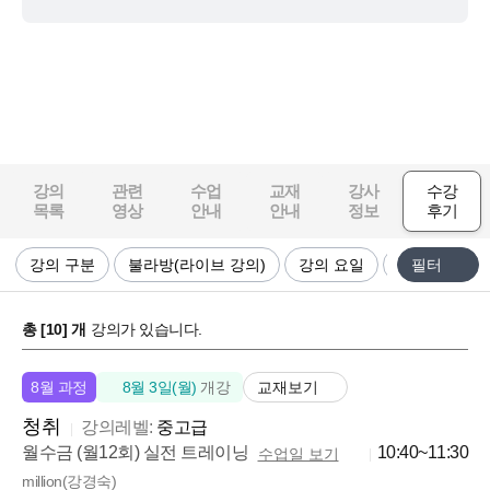
박*은
밀리언쌤의 영화 & 드라마 청취 수강 이후
전*현_X
밀리언쌤 최고 최고에요!!
박*은
강의
관련
수업
교재
강사
수강
밀리언쌤의 영화 & 드라마 청취 수강 이후
목록
영상
안내
안내
정보
후기
윤*섭
강의 구분
불라방(라이브 강의)
강의 요일
강의 시간
필터
도움됩니다!
총 [
10
] 개
강의가 있습니다.
박*은
밀리언쌤의 영화 & 드라마 청취 수강 이후
교재보기
8월 과정
8월 3일(월)
개강
이*민
청취
강의레벨:
중고급
원어민 표현과 편안한 분위기
월수금 (월12회) 실전 트레이닝
10:40~11:30
수업일 보기
커리큘럼이 탄탄해요
실력이 빠르게 늘어요
추천하고 싶은 강의에요
million(강경숙)