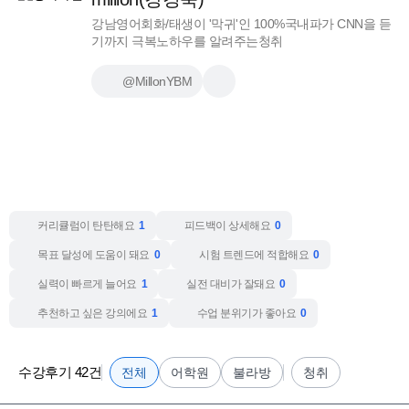
강남영어회화/태생이 '막귀'인 100%국내파가 CNN을 듣
기까지 극복노하우를 알려주는청취
@MillonYBM
커리큘럼이 탄탄해요
1
피드백이 상세해요
0
목표 달성에 도움이 돼요
0
시험 트렌드에 적합해요
0
실력이 빠르게 늘어요
1
실전 대비가 잘돼요
0
추천하고 싶은 강의에요
1
수업 분위기가 좋아요
0
수강후기 42건
전체
어학원
불라방
청취