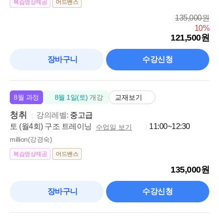
복습영상제공
어드밴스
135,000원
10%
121,500원
장바구니
수강신청
교재보기
8월 과정
8월 1일(토)
개강
청취
강의레벨:
중고급
토 (월4회) 구조 트레이닝
11:00~12:30
수업일 보기
million(강경숙)
복습영상제공
어드밴스
135,000원
장바구니
수강신청