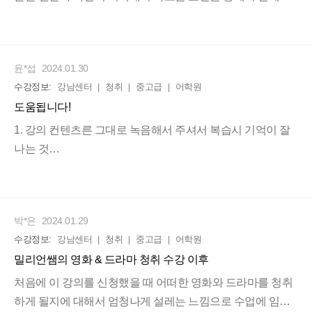
사용할 수 있는 표현들에 대해서 알려주셨는데, 실제로 그 표
미드대사와 쌤의 책으로 수업이 이루어져있어요. 그날 배울
현들을 쓸 수 있는 날들이 있어서 되게 유익했던 수업이었고,
발음과 그 발음으로 이루어진 미드 대사를 듣고 따라 말해요!
특히 문장들 중에서 발음하기 어려운 문장들을 3~5번 정도
윤*섭
2024.01.30
그러면서 어떻게 들리는 지 발음이 어떻게 되는 지 배우게된
들려주셨는데, 그 훈련으로 인해서 발음이나 어디에 강세를
수강정보:
강남센터
청취
중고급
어학원
답니다. 그러면서 쌤이 입술과 혀의 위치는 어디인지 꼼꼼하
줘야 하는지에 대해서 이 강좌를 통해서 익히게 되었다. '에밀
고 상세하게 알려주세요. 또 인토네이션과 연음도 알려주시
도움됩니다!
리 파리에 가다'에서는 약간 어렵고 발음하기 살짝 복잡한 문
면서 예쁜 발음으로 만들어주세요. 이러는 과정에서 어떻게
장들이 몇 개 있었지만, 선생님께서 문장을 일단은 몇 번 들려
1. 강의 컨텐츠른 그대로 녹음해서 주셔서 복습시 기억이 잘
발음이 되는 지 알게 되니 자연스럽게 영어가 들리게 되더라
주고 발음할 때 안 되는 부분이 있으면 수정을 해주셨던 부분
나는 것
구요!
이 이 수업의 가장 큰 장점이라고 생각을 한다. 그래도 이 수
2.수업에서 컨텐츠 내 대사를 따라할수 있도록 친절하고 자
수업이 굉장히 체계적에요! 발음, 인토네이션, 연음을 바탕으
업에서 다뤘던 작품들 중에서는 딱히 어려운 부분들은 거의
세히 발음.강세.연음 방식을 설명
로 듣기와 말하기에 집중을 해주시더라구요.
없었고, 다만 발음하기 살짝 까다로운 부분들만 있었다고 느
3. 강의중간에 1대1일 발음에 대한 피드백을
박*은
2024.01.29
꼈다. 이 수업이 계속해서 오래 유지되었으면 좋겠다. 주변 친
해주셔서 좋았습니다 :)
또한 쌤이 친절하시고 유쾌하셔서 언제든지 질문을 해도 학
수강정보:
강남센터
청취
중고급
어학원
구들한테 이 수업은 꼭 들어달라고 추천을 엄청나게 많이 하
생 눈높이에 맞게 상세히 설명해주세요!( 제가 질문이 많아여
고 싶다 .
밀리언쌤의 영화 & 드라마 청취 수강 이후
ㅎㅎ). 그리고 학생의 어느부분의 발음과 듣기가 문제점인지
처음에 이 강의를 신청했을 때 어떠한 영화와 드라마를 청취
알려주세요. 개개인의 실력에 맞게 신경써주세요. 듣기 수업
하게 될지에 대해서 엄청나게 설레는 느낌으로 수업에 임했