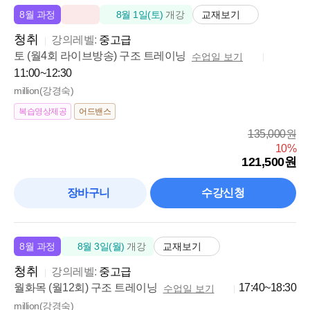
교재보기
8월 과정
8월 1일(토)
개강
청취
강의레벨:
중고급
토 (월4회 라이브방송) 구조 트레이닝
수업일 보기
11:00~12:30
million(강경숙)
복습영상제공
어드밴스
135,000원
10%
121,500원
장바구니
수강신청
교재보기
8월 과정
8월 3일(월)
개강
청취
강의레벨:
중고급
월화목 (월12회) 구조 트레이닝
17:40~18:30
수업일 보기
million(강경숙)