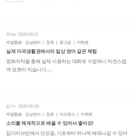
매주 다른 미드로 수업 내용을 바꿔주기 때문에 지
루하지 않습니다.
S*nia
2026.04.01
오랜 시간 영어 학습을 해 온 입장에서 말씀드리면
수강정보:
강남센터
청취
중고급
어학원
다 본인하기 나름인데 수업 시간이 너무 긴 강의는
실제 미국생활권에서의 일상 영어 같은 체험
그 만큼 복습의 양도 많아진다는 점이 빡세게 느껴
영화자막을 통해 실제 사용하는 대화로 수업하니 자연스럽
지기도 합니다.
게 표현이 익습니다.
선생님 수업 방식이 지루할 틈이 없고, 매 수업마다 어려운 문
한 몇 개의 문장이라도 내 것으로 만들고 싶다는 생
장들과 하나씩 친해져서, 청취력도 자연스럽게 올라가고, 넷
각이 들곤 하는데 밀리언 쌤 강의는 50분 수업이라
플릭스 볼 때도 확실히 잘 들려서 몰입감도 올라갔구요.
부담도 없습니다.
선생님 덕분에 영어가 일상으로 들어온 것 같아서 정말 감사
김*수
2025.06.30
합니다! 처음 한두달은 수업에 익숙해 지느라 잘 몰랐지만 세
수업을 꾸준히 듣다보면 미드나 영화에서 들리는
수강정보:
강남센터
청취
어드밴스
어학원
번째 달 부터는 한달씩 들을수록 느는 게 느껴지는 수업입니
게 하나,둘씩 늘어가서 진척이 됨을 느낄 수 있습니
소리를 체계적으로 배울 수 있어서 좋아요!
다!
다.
딥다이브반에서 단모음, 기초부터 하나씩 배워나갈 수 있어