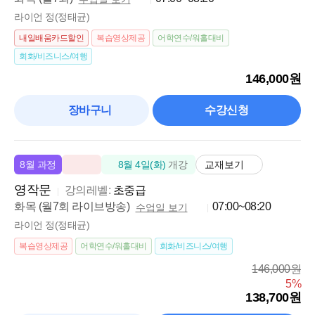
라이언 정(정태균)
내일배움카드할인
복습영상제공
어학연수/워홀대비
회화/비즈니스/여행
146,000원
장바구니
수강신청
교재보기
8월 과정
8월 4일(화)
개강
영작문
강의레벨:
초중급
화목 (월7회 라이브방송)
07:00~08:20
수업일 보기
라이언 정(정태균)
복습영상제공
어학연수/워홀대비
회화/비즈니스/여행
146,000원
5%
138,700원