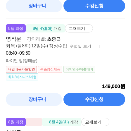
장바구니
수강신청
교재보기
8월 과정
8월 4일(화)
개강
영작문
강의레벨:
초중급
화목 (월8회) 12일(수) 정상수업
수업일 보기
08:40~09:50
라이언 정(정태균)
내일배움카드할인
복습영상제공
어학연수/워홀대비
회화/비즈니스/여행
149,000원
장바구니
수강신청
교재보기
8월 과정
8월 4일(화)
개강