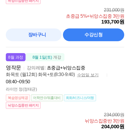
뉘앙스집중반 패키지
231,000원
초중급 5%+뉘앙스집중 3만원
193,700원
장바구니
수강신청
8월 과정
8월 1일(토)
개강
영작문
강의레벨:
초중급+뉘앙스집중
화목토 (월12회) 화목+토(8:30-9:40)
수업일 보기
08:40~09:50
라이언 정(정태균)
복습영상제공
어학연수/워홀대비
회화/비즈니스/여행
뉘앙스집중반 패키지
234,000원
뉘앙스집중반 3만원
204,000원