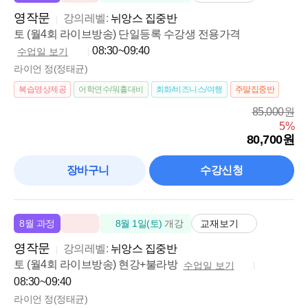
라이언 쌤 영작회화 2달 차 솔직 후기
영작문
강의레벨:
뉘앙스 집중반
피드백이 상세해요
실전 대비가 잘돼요
추천하고 싶은 강의에요
토 (월4회 라이브방송) 단일등록 수강생 전용가격
08:30~09:40
수업일 보기
라이언 정(정태균)
복습영상제공
어학연수/워홀대비
회화/비즈니스/여행
주말집중반
85,000원
5%
80,700원
장바구니
수강신청
교재보기
8월 과정
8월 1일(토)
개강
영작문
강의레벨:
뉘앙스 집중반
토 (월4회 라이브방송) 현강+불라방
수업일 보기
08:30~09:40
라이언 정(정태균)