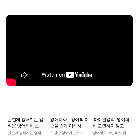
실전에 강해지는 영
영어회화ㅣ영어의 어
[라이언영작] 영어회
작문 영어회화 소개
순을 쉽게 이해하는
화 고민하지 말고 be
영상
방법ㅣ기초영어를 위
supposed to ~
실전에 강해지는 영작문
초간단 영어어순으로 영
영어회화 고민하지 말고
소개영상
어를 말할 수 있다고?!
be supposed to ~
한 필수어순!