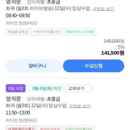
영작문
강의레벨:
초중급
화목 (월8회 라이브방송) 12일(수) 정상수업
수업일 보기
08:40~09:50
라이언 정(정태균)
복습영상제공
어학연수/워홀대비
회화/비즈니스/여행
149,000원
5%
141,500원
장바구니
수강신청
교재보기
8월 과정
8월 4일(화)
개강
영작문
강의레벨:
초중급
화목 (월8회) 12일(수) 정상수업
수업일 보기
11:50~13:00
라이언 정(정태균)
내일배움카드할인
복습영상제공
어학연수/워홀대비