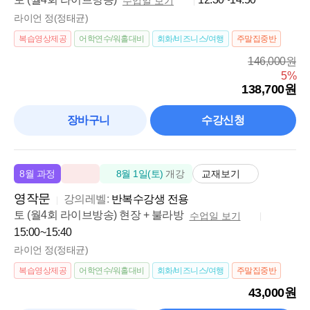
수업일 보기
라이언 정(정태균)
복습영상제공
어학연수/워홀대비
회화/비즈니스/여행
주말집중반
146,000원
5%
138,700원
장바구니
수강신청
교재보기
8월 과정
8월 1일(토)
개강
영작문
강의레벨:
반복수강생 전용
토 (월4회 라이브방송) 현장 + 불라방
수업일 보기
15:00~15:40
라이언 정(정태균)
복습영상제공
어학연수/워홀대비
회화/비즈니스/여행
주말집중반
43,000원