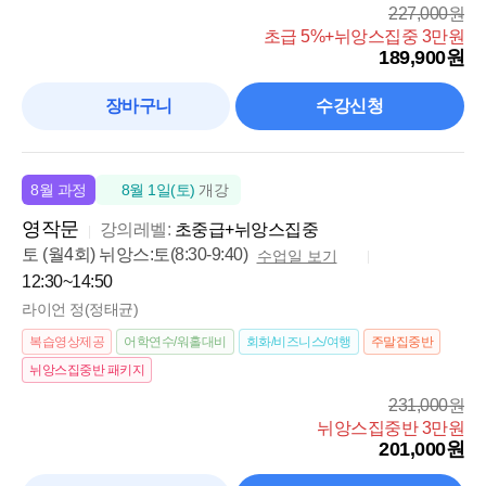
227,000원
초급 5%+뉘앙스집중 3만원
189,900원
장바구니
수강신청
8월 과정
8월 1일(토)
개강
영작문
강의레벨:
초중급+뉘앙스집중
토 (월4회) 뉘앙스:토(8:30-9:40)
수업일 보기
12:30~14:50
라이언 정(정태균)
복습영상제공
어학연수/워홀대비
회화/비즈니스/여행
주말집중반
뉘앙스집중반 패키지
231,000원
뉘앙스집중반 3만원
201,000원