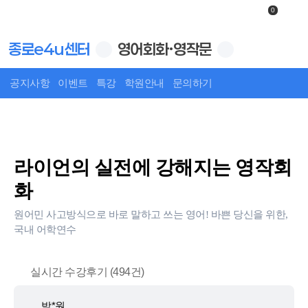
0
종로e4u센터
영어회화·영작문
공지사항
이벤트
특강
학원안내
문의하기
상세보기
라이언의 실전에 강해지는 영작회
화
원어민 사고방식으로 바로 말하고 쓰는 영어! 바쁜 당신을 위한,
국내 어학연수
실시간 수강후기 (494건)
박*원