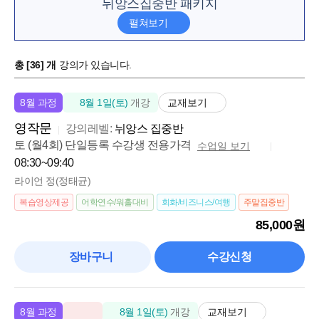
윤*선
뉘앙스집중반 패키지
레전드 실전영어👍
커리큘럼이 탄탄해요
실력이 빠르게 늘어요
추천하고 싶은 강의에요
총 [
36
] 개
강의가 있습니다.
윤*선
영어의 클라이맥스👍
교재보기
8월 과정
8월 1일(토)
개강
커리큘럼이 탄탄해요
피드백이 상세해요
추천하고 싶은 강의에요
영작문
강의레벨:
뉘앙스 집중반
토 (월4회) 단일등록 수강생 전용가격
수업일 보기
윤*선
08:30~09:40
짧은 강의 시간이지만 수업내용은 코어급👍
라이언 정(정태균)
커리큘럼이 탄탄해요
실력이 빠르게 늘어요
실전 대비가 잘돼요
복습영상제공
어학연수/워홀대비
회화/비즈니스/여행
주말집중반
85,000원
김*아
라이언쌤 반복수강생 전용 수업후기
장바구니
수강신청
커리큘럼이 탄탄해요
피드백이 상세해요
추천하고 싶은 강의에요
구*은
교재보기
8월 과정
8월 1일(토)
개강