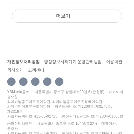
더보기
개인정보처리방침
영상정보처리기기 운영관리방침
이용약관
회사소개
고객센터
YBM e4u종로
서울특별시 종로구 삼일대로20길 6 (관철동)
대표이사:
권오찬
와이비엠종로이포유어학원, 와이비엠종로이포유외국어학원,
와이비엠이포유종로어학원
학원등록번호: 제1200호, 제3175호,
제3319호
사업자등록번호: 413-85-02725
통신판매업신고번호: 제2004-01503호
㈜와이비엠에듀
서울특별시 종로구 종로 104(종로2가)
대표이사:
권오찬
사업자등록번호: 220-81-67899
통신판매업신고번호 제2004-01503호