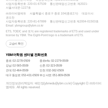
사업자등록번호: 220-01-67539
통신판매업신고번호: 제2021-
서울서대문-1227호
㈜와이비엠에듀
서울특별시 종로구 종로 104(종로2가)
대표이사:
권오찬
사업자등록번호: 220-81-67899
통신판매업신고번호 제2004-01503호
Email: ybmgroup@ybm.co.kr
ETS, TOEIC and 토익 are registered trademarks of ETS and used under
license by YBM. The Eight-Point logo is a trademark of ETS.
교습비 확인
YBM어학원 센터별 전화번호
종로: 02-2278-0509
종로e4u: 02-2279-0509
강남: 02-565-0509
신촌: 02-323-0509
건대: 02-464-0509
인천: 032-362-0509
대구 동성로: 053-431-0509
부산 서면: 051-809-0509
개인정보관리책임자: 배민정(ybmedu@ybm.co.kr) Copyright ⓒ ㈜와이비
엠에듀. All rights reserved.