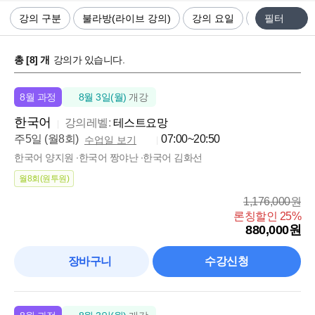
강의 구분
불라방(라이브 강의)
강의 요일
강의 시간
필터
총 [
8
] 개
강의가 있습니다.
8월 과정
8월 3일(월)
개강
한국어
강의레벨:
테스트요망
주5일 (월8회)
07:00~20:50
수업일 보기
한국어 양지원 ∙한국어 짱야난 ∙한국어 김화선
월8회(원투원)
1,176,000원
론칭할인 25%
880,000원
장바구니
수강신청