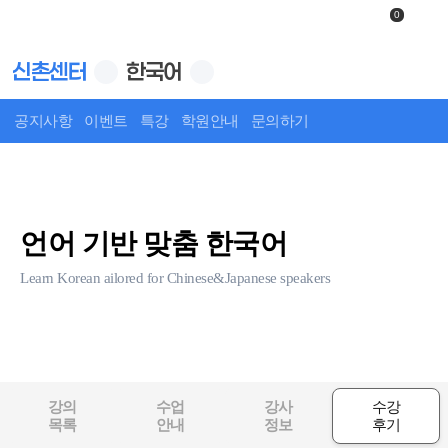
0
신촌센터
한국어
공지사항
이벤트
특강
학원안내
문의하기
상세보기
언어 기반 맞춤 한국어
Learn Korean ailored for Chinese&Japanese speakers
강의
수업
강사
수강
목록
안내
정보
후기