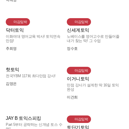
마감임박
마감임박
닥터토익
신세계토익
이화여대 영어교육 박사! 토익연속
노베이스를 영어고수로 만들어줄
만점!
내가 찾는 딱! 그 수업
추희영
정수호
핫토익
마감임박
전국YBM 117회 최다만점 강사!
이거니토익
김영은
만점 강사가 설계한 딱 16일 토익
완성
이건희
JAY B 토익스피킹
마감임박
Part 5부터 공략하는 신개념 토스 수
토단기토익
업!