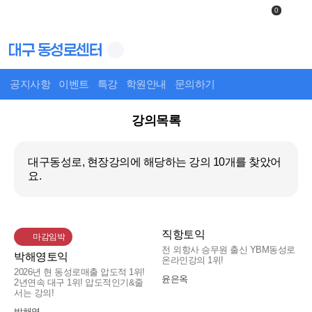
0
대구 동성로센터
공지사항
이벤트
특강
학원안내
문의하기
강의목록
대구동성로, 현장강의
에 해당하는 강의
10개
를 찾았어
요.
직항토익
마감임박
전 외항사 승무원 출신 YBM동성로
박해영토익
온라인강의 1위!
2026년 현 동성로매출 압도적 1위!
윤은옥
2년연속 대구 1위! 압도적인기&줄
서는 강의!
박해영