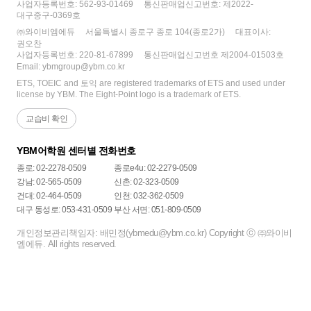
사업자등록번호: 562-93-01469
통신판매업신고번호: 제2022-
대구중구-0369호
㈜와이비엠에듀
서울특별시 종로구 종로 104(종로2가)
대표이사:
권오찬
사업자등록번호: 220-81-67899
통신판매업신고번호 제2004-01503호
Email: ybmgroup@ybm.co.kr
ETS, TOEIC and 토익 are registered trademarks of ETS and used under
license by YBM. The Eight-Point logo is a trademark of ETS.
교습비 확인
YBM어학원 센터별 전화번호
종로: 02-2278-0509
종로e4u: 02-2279-0509
강남: 02-565-0509
신촌: 02-323-0509
건대: 02-464-0509
인천: 032-362-0509
대구 동성로: 053-431-0509
부산 서면: 051-809-0509
개인정보관리책임자: 배민정(ybmedu@ybm.co.kr) Copyright ⓒ ㈜와이비
엠에듀. All rights reserved.