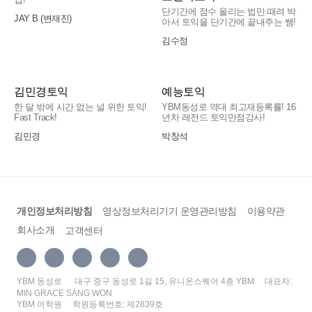
단기간에 점수 올리는 법만 때려 박
JAY B (변재진)
아서 토익을 단기간에 끝내주는 쌤!
김수정
김민경토익
예능토익
한 달 밖에 시간 없는 널 위한 토익!
YBM동성로 역대 최고재등록률! 16
Fast Track!
년차 레전드 토익만점강사!
김민경
박창석
개인정보처리방침
영상정보처리기기 운영관리방침
이용약관
회사소개
고객센터
YBM 동성로
대구 중구 동성로 1길 15, 유니온스퀘어 4층 YBM
대표자:
MIN GRACE SANG WON
YBM 어학원
학원등록번호: 제2839호