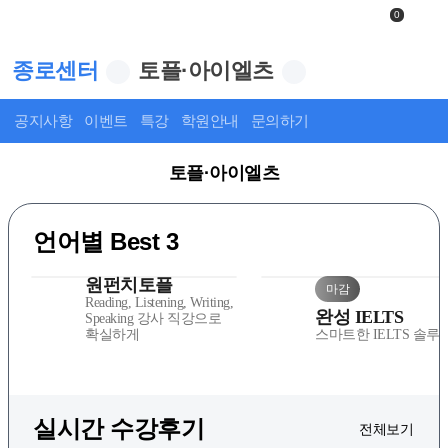
0
종로센터
토플·아이엘츠
공지사항
이벤트
특강
학원안내
문의하기
토플·아이엘츠
언어별 Best 3
원펀치토플
마감
Reading, Listening, Writing,
완성 IELTS
Speaking 강사 직강으로
확실하게
스마트한 IELTS 솔루션
실시간 수강후기
전체보기