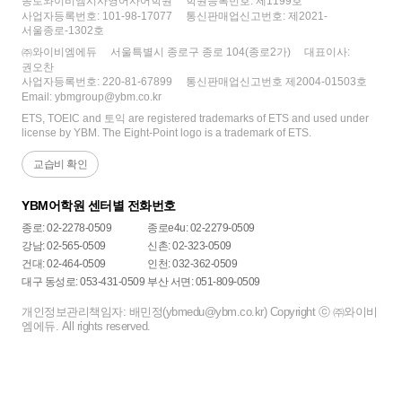
종로와이비엠시사영어사어학원
학원등록번호: 제1199호
를 계속 듣고 싶어서 정말 영어 회화 강의라도 만
도 쉬워졌다는 체감이 들었습니다. 지문을 처음부
사업자등록번호: 101-98-17077
통신판매업신고번호: 제2021-
들어주셨으면 좋겠어요 ㅋ_ㅋ
터 끝까지 읽고 풀어도 시간 여유가 있었고, 학원
서울종로-1302호
에서 제공되는 문제량만 성실히 소화해도 리딩은
㈜와이비엠에듀
서울특별시 종로구 종로 104(종로2가)
대표이사:
권오찬
빠르게 적응할 수 있었습니다.
사업자등록번호: 220-81-67899
통신판매업신고번호 제2004-01503호
Email: ybmgroup@ybm.co.kr
2) 리스닝
ETS, TOEIC and 토익 are registered trademarks of ETS and used under
리스닝 역시 전반적으로 난이도가 낮아졌다는 느
license by YBM. The Eight-Point logo is a trademark of ETS.
낌이 강했습니다. 유형은
- 짧은 한 문장 응답
교습비 확인
- 안내문 형식
- 아카데믹 리스닝
YBM어학원 센터별 전화번호
으로 구성되어 있었고, 주차별로 나누어 진행되었
종로: 02-2278-0509
종로e4u: 02-2279-0509
습니다.
강남: 02-565-0509
신촌: 02-323-0509
개인적으로는 짧은 문장 유형이 오히려 더 까다로
건대: 02-464-0509
인천: 032-362-0509
웠는데, 이때 미국 실생활에서 쓰이는 표현들을
대구 동성로: 053-431-0509
부산 서면: 051-809-0509
많이 설명해 주셔서 도움이 되었습니다. 아카데믹
개인정보관리책임자: 배민정(ybmedu@ybm.co.kr) Copyright ⓒ ㈜와이비
리스닝은 예전에 비해 길이가 줄고 주제도 평이해
엠에듀. All rights reserved.
져 집중만 유지하면 충분히 풀 수 있는 수준이었
습니다. 리스닝은 특히 노트테이킹과 시간 관리를
강조해주신 점이 좋았습니다.