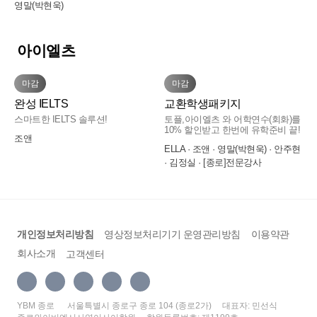
있어 화·목은 특히 더 집중하기 좋은 환경이었습
영말(박현욱)
줍니다.
아이엘츠를 어떻게 시작하고 시험 대비를 준비해
어떤 주제에도 활용할 수 있어 좋았습니다 리스닝
기간이 기셔서 그 점이 너무 도움이 많이 됐어요.
니다.
야 하는지 막막했는데, 상세하게 알려주시고 모르
과 리딩을 어떻게 풀어야 하는지 접근 방식도 세
■엘라 아이엘츠
저는 듣고 읽기만 할 줄 알고 스피킹이나 라이팅
는 부분에 대한 질문도 잘 받아주셔서 수업을 잘
세하게 알려주고 리스닝과 리딩에 필요한 단어도
은 전혀 못하는 전형적인 한국인식 영어 실력이었
수업은 매일 "단어 시험 → 리딩 → 리스닝 → 라
아이엘츠
따라갈 수 있었습니다. 그날 배운 과목에 대한 숙
매수업 시간마다 알려주셔서 문제 푸는데 도움 많
는데, 수업 중간중간 아니면 쉬는 시간에 선생님
이팅 → 스피킹" 순으로 진행되었고, 각 영역별로
제 및 단어 정리도 해주셔서 공부하는데 도움이
이 되었습니다 감사합니다
과 영어로 스몰토크하면서 조금씩 입도 트였고,
일주일 단위로 문제 유형을 바꿔가며 수업이 구성
많이 되었습니다. 수업 중간 중간에 계속 피드백
마감
마감
실제 선생님 해외 경험에 기반한 조언들도 많이
되었습니다. 아래는 영역별로 도움이 되었던 점을
주셔서 방향 잡기 수월했습니다.
들려주셔서 유학이나 교환학생 준비하시는 분들
완성 IELTS
교환학생패키지
정리한 후기입니다.
한테 특히 더 도움이 많이 될 거 같습니다! 🥰
스마트한 IELTS 솔루션!
토플,아이엘츠 와 어학연수(회화)를
10% 할인받고 한번에 유학준비 끝!
수업 외에도 제가 개인 사정으로 빠져야 하면 제
1) 리딩
조앤
스케줄 고려해주셔서 보강 잡아주시고, 시간 상관
개정 토플 이후 리딩 유형이 많이 바뀌었는데, 수
ELLA · 조앤 · 영말(박현욱) · 안주현
없이 카톡으로 질문이나 라이팅 스피킹 연습한 거
· 김정실 · [종로]전문강사
업에서는
보내드리면 피드백이랑 수정 답안, 모범 답안까지
- 빈칸 채우기
다 보내주십니다. 솔직히 저는 저 개인적으로는
- 토익식 실용 지문
공부를 더 안 했고 강의랑 알려주시는 것만 따라
- 아카데믹 지문
가는 수준이었는데도 정말 결과가 잘 나와서, 다
을 각각 1주씩 집중해서 다뤘습니다.
개인정보처리방침
영상정보처리기기 운영관리방침
이용약관
른 분들도 강의 잘 따라가시면서 개인적으로 공부
빈칸 채우기는 처음엔 낯설었지만, 단어 난이도
까지 더 하시면 목표 점수를 못 받는 일은 절대 없
자체는 높지 않아 문법·어휘 감각을 점검하기에
회사소개
고객센터
을 거 같아요.
좋았습니다. 수업 중 선생님이 난이도 있는 문제
그냥 시험 점수 만들기용이 아니고, 정말로 제 영
를 계속 던져주셔서 실전 대비에 도움이 됐습니
어 실력 자체가 많이 오른 거 같아서 너무 감사했
다. 아카데믹 지문은 예전 토플에 비해 확실히 지
YBM 종로
서울특별시 종로구 종로 104 (종로2가)
대표자: 민선식
던 시간이었습니다. 토플 점수는 만들었지만 강의
문 길이와 주제 난이도가 낮아졌고, 동의어 문제