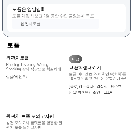
토플은 영말쌤!!!
토플 처음 해보고 2달 동안 수업 들었는데 목표 점
수 달성했습니다!! 약한 파트 더 집중적으로 준비
원펀치토플
할 수 있게 자료도 많이 주시고 피드백도 잘 해주
셨어요.
한달만에 토플 졸업합니다!
토플
박사 지원 준비하고 있는 대학원생이고, 영어 시
리딩 푸는 팁, 노트테이킹 하면서 듣기, 라이팅 작
험을 오래 끌고 가고 싶지는 않아 한 달 집중으로
성 툴, 스피킹 발음 교정 등등… 토플에 필요한 건
원펀치토플
원펀치토플
수강할 수 있는 토플 학원을 찾게 되었습니다. 강
모두 수업해주시고 도움 주셨어요.
마감
남 쪽은 이동이 부담돼 종로·신촌 위주로 알아봤
Reading, Listening, Writing,
교환학생패키지
Speaking 강사 직강으로 확실하게
영말쌤 감사합니다 🤩
고, 대부분 학원이 2개월 이상 코스인 반면 이곳은
수강생 스케줄 편의도 봐주시고 진심으로 대해주
토플,아이엘츠 와 어학연수(회화)를
처음엔 토플이 어떤 시험인지도 전혀 모르는 상태
1개월 정규반 운영이 가능해 선택하게 되었습니
영말(박현욱)
시는게 보여서 정말 감사했습니다!! 영말쌤 덕분
10% 할인받고 한번에 유학준비 끝!
에서 무작정 몇 달 안에 점수를 만들어야 된다고
다.
원펀치토플
에 단기간에 만족스러운 점수 받을 수 있었어요
[종로]전문강사 · 김정실 · 안주현 ·
찾아갔었는데, 결국엔 노베에서 시작한지 두 달만
~~
영말(박현욱) · 조앤 · ELLA
에, 시험 응시 한 번만에 목표했던 최소 점수보다
저는 2월 정규반을 수강했고, 수업은 오후 1시 40
학생 상태에 맞는 진도와 다양한 학습 자료
도 25점이나 높은 점수를 받았어요 🥹 교환학생
분부터 약 3시간 동안 진행됐습니다. 오전에는 개
를 활용해 수업해주십니다
스피킹 점수가 많이 낮고 문장보다는 단어 나열
지원 때문에 준비한 토플인데 덕분에 가장 커트라
인 일정 정리 후 점심을 먹고 수업을 듣는 루틴으
수준이었는데 그에 맞게 피드백해주시고 여러 주
인 높은 학교까지도 지원할 수 있게 되었습니다.
■엘라 아이엘츠
로 다녔고, 학원은 YBM 본사 건물에서 진행돼 접
원펀치 토플 모의고사반
제에 대한 샘플링을 학습이 외우기 쉽게 알려주셔
토플 개정 후 단순 학문적 영어뿐만 아니라 실전
근성도 괜찮았습니다. 소규모 수업이라 전체적인
실전 모의고사 플랫폼을 활용한 원
서 점차 문장으로 말할 수 있게 되었고 롸이팅에
영어 표현 같은 것들도 중요해졌는데, 선생님께서
분위기가 쾌적했고, 월·수·금만 수강하는 분들도
펀치 토플 모의고사반
아이엘츠 접근 방식에 대해 가이드를 잘 해
쓰면 좋을 문장 및 단어를 다양하게 알려주셔서
실제 원어민 급으로 어릴 때부터 미국에 사셨던