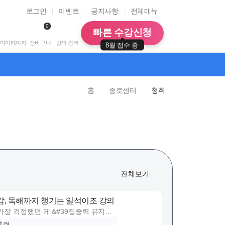
로그인
이벤트
공지사항
전체메뉴
0
빠른 수강신청
마이페이지
장바구니
강의 검색
8월 접수 중
홈
종로센터
청취
전체보기
감, 독해까지 챙기는 일석이조 강의
장 걱정했던 게 &#39집중력 유지
훈련