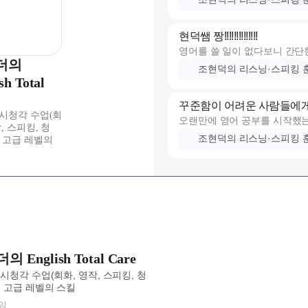
이 수업은 매번 준비가 꽉 차
요.
현덕쌤 짱!!!!!!!!!!!!!!
시간 가는 줄 모르고 몰입하게 
영어를 쓸 일이 없다보니 간단
특히 신문 토픽까지 따로 만들
더의
기전도 전부터 용기가 안나더라
해 실력도 같이 끌어올릴 수 
조현덕의 리스닝·스피킹 
영어수업 신청했습니다!
sh Total
처음엔 그냥 듣고 따라 읽어보
하나의 강의로 세 가지 영역을
꾸준함이 어려운 사람들에게
어를 접하는데 의의를 두자 
정말 효율적이었습니다.
시청각 수업(회
오랜만에 영어 공부를 시작했는
시트콤, 광고, 토크쇼 때론 뉴
영어를 &#39듣고 말하는&#39
, 스피킹, 청
거든요.
텐츠로 수업이 진행되는데 한 
조현덕의 리스닝·스피킹 
 고급 레벨의
&#39 힘까지 붙는 걸 체감
이 수업은 예습·복습 자료가 알
은지 느낄 수 있었습니다!
시간을 알차게 보낸 느낌이에요
수업은 정말 딱 빡 집중하기 
다양한 자료와 명쾌한 강의
특히 어려운 발음을 한글로도
의 에너지로 정말 기분좋게 아
뉴스로 영어공부하는 것을 좋아
었어요. 귀가 트이는 포인트더
힘 빠지는, 잠을 참을 수 없는
한달 이상이 지난 뉴스을 가지
시사·드라마·광고 같은 트렌드
조현덕의 리스닝·스피킹 
다. 아침에 일찍 일어나서 공
조현덕 선생님의 강의는 1주도
있는 것도 좋았구요.
선생님의 강의 자체가 즐겁다는
여러 뉴스나 다른 자료와 함께
덕분에 처음으로 영어 공부가 
라구요.. 강의뿐만 아니라 매주
강의
볼 수 있어서 흥미를 가지고 
데 잠깐 고민하고 생각하는 
 English Total Care
구사하는 지 공부하는데 도움이
니다. 과제를 제출하는 것에 
시청각 수업(회화, 영작, 스피킹, 청
영어를 공부하고자 하는 직장
조현덕의 리스닝·스피킹 
주시니 그 과정이 더 즐거워서
 고급 레벨의 스킬
음으로 하고 있습니다. 자율과
임