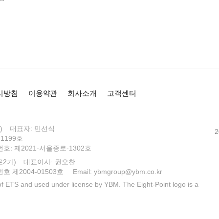
받으면 과제에 대한 의욕도 불
꾸준함이 붙는 최고의 리스닝
번 수강해보시길 추천드립니다
오랜만에 생긴 공백기를 계기로
의 에너지는 학원비가 아깝지 
혼자서는 이어가기 어려웠던 
조현덕의 리스닝·스피킹 
선생님 강의를 통해 부담 없이
완전 대만족이에요!
트렌드 기반 콘텐츠로 영어와 
시사, 드라마, 광고, 예능, 강
지만,
영어권 나라의 표현과 억양, 개
무엇보다 선생님의 전달력과 수
조현덕의 리스닝·스피킹 
문화를 다 경험할 수 있어요!!
았습니다.
리방침
이용약관
회사소개
고객센터
적인 팁은 그 날의 스크립트가
학생 한 명 한 명을 진심으로 
보람찬 토요일을 보내는 멋
에, 당일에 다 외우는 것!!! 
여가 되었습니다 :)
선생님과 수업을 하다보면 청
다 생각하고! (수업 집중하면 
영어시간이 즐거울 뿐만 아니
선생님도 늘 밝게 수업 분위기
조현덕의 리스닝·스피킹 
)
대표자: 민선식
주중 피곤했던 스트레스가 풀
흥미롭게 잘 진행해주시는 게 
1199호
주말 강의 들어보세요~~
매우 친졀하세요!!
: 제2021-서울종로-1302호
원어민들이 쓰는 진짜 영어를
불라방으로 수강해서 반복 학
로2가)
대표이사: 권오찬
12월부터 쭉 듣고 있는 수강생
이번 달 본격 취준으로 좀 바빴는
 제2004-01503호
Email: ybmgroup@ybm.co.kr
현강을 꾸준히 듣는게 성인되고
조현덕의 리스닝·스피킹 
고 있는데 앞으로 꾸준하게 선
유익하고 재밌는 강의에요!
 ETS and used under license by YBM. The Eight-Point logo is a
미드, 뉴스로 현지인들이 쓰는 
생동감 있는 실전 영어 수업
강하세요:)
강사님께서 좋은 에너지를 품
강사님의 긍정 에너지도 넘 최