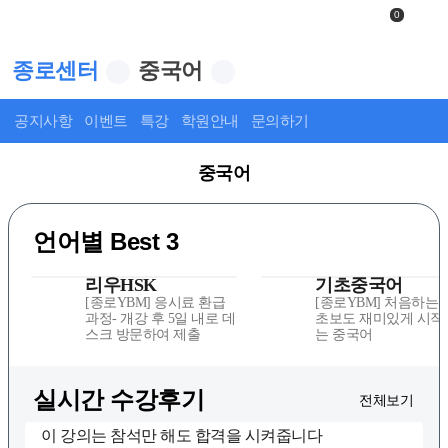
0
종로센터
중국어
공지사항
이벤트
특강
학원안내
문의하기
중국어
언어별 Best 3
리우HSK
기초중국어
[종로YBM] 응시료 환급
[종로YBM] 처음하는 
과정- 개강 후 5일 내로 데
초보도 재미있게 시작
스크 방문하여 제출
는 중국어
이 강의는 참석만 해도 합격을 시켜줍니다
제가 진짜 게으른 편이라 단어도 숙제도 거의 안
실시간 수강후기
전체보기
해요🥲 근데 수업 참석하고 수업때 앉아있는것 만
원스탑 순리통 HSK
으로도 합격을 한 이 사실이 믿어지시나요?🥹