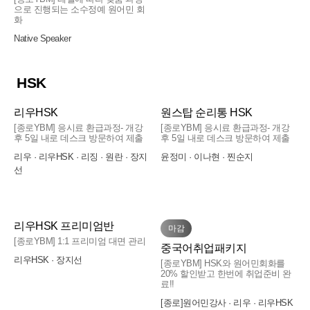
하는지도 알 수 있었어요.
음도 같이 적혀 있어서 생각보다 부담 없이 따라
으로 진행되는 소수정예 원어민 회
스티븐스필버그의 영화 디스클러져데이에 나오
그외에도 직접 만드신 교재나 ppt, Quizlet 등 중국
화
씨밍쌤 중국어 회화수업(한인회화) 강추! 강
갈 수 있었고, 덕분에 회화랑 발음, 듣기 실력이 많
는 여주인공 에밀리블런트가 한국어를 구사하는
어 공부에 많은 도움이 되었습니다. 중국어를 잘
추!
씨밍쌤 회화수업(한인회화) 듣고 있는 2달차 수강
이 늘었어.
Native Speaker
데
해야 한다는 부담 없이 일단 말해보는 습관을 기
생입니다.
씨밍쌤의 꿈꾸는 중국어
무슨말인지 안들림.자막으로 봐야 이해함...에밀
를 수 있었고, 그 과정에서 실력도 쌓을 수 있었던
저는 HSK5급도 같이 공부하는데, 아무래도 회화
대화문도 많고 문법도 보기 쉽게 정리되어 있어서
리블런트가 한국말에도 성조가 있다는걸 알게 해
수업이었습니다. 중국어 회화를 재미있게 배우고
실력이 부족해서 같이 듣고 있습니다.
HSK
이해하기 쉬웠고, 예문도 많아서 혼자 복습하기에
줌.
싶은 분들께 추천하고 싶습니다! 👏
너무 재미있고 회화가 빠르게 늘어요
확실히 병행하면서 공부하니 계속해서 실력이 향
도 좋았어.
성조가 중국어의 특이요소인데 배울때는 똑바로
상되고 있고, 무엇보다 씨밍쌤께서 수업을 지루하
리우HSK
원스탑 순리통 HSK
하는지 스스로는 모름.같은 동료수강생들의 발음
지 않고 잘 가르쳐주세요^^
입트기 중국어
직접 문장을 만들어 말하는 게 처음엔 긴장도 많
[종로YBM] 응시료 환급과정- 개강
[종로YBM] 응시료 환급과정- 개강
을 들으면
첨부사진처럼 따로 교재는 없지만, 학생들에게는
후 5일 내로 데스크 방문하여 제출
후 5일 내로 데스크 방문하여 제출
이 되고 겁도 났는데, 계속 말해 보고 틀린 부분도
중국드라마에 나오는 배우처럼 언뜻들릴때가 있
비용 부담이 없는 장점이 있습니다^^
바로바로 고쳐 주셔서 어느 순간 중국어로 말하는
리우 · 리우HSK · 리징 · 원란 · 장지
윤정미 · 이나현 · 찐순지
음...그때 이거구나하고 느낌.
중국어를 처음 배우는 분들께 추천합니다
우선 그날그날 재미있는 스토리를 주제로 시작해
게 훨씬 편해졌어.
선
본교재가 얇은데 얇기때문에 모든걸 담질 못함.보
문법, 발음등을 상세하게 알려주셔서 처음 중국어
서 회화뿐 아니라 문장해석도 하면서 독해 실력도
조교재 학원강사님의 워크북으로 보충하는데
를 배우는데도 어려움 없었어요
기초중국어
같이 향상이 될 수 있어서 일석이조 아닌가요??^^
그리고 중간중간 중국 문화나 표현에 대한 이야기
이거는 숙제로 할 때도 있고 수업시간에 할 때도
따로 주시는 자료로 추가 예문들과 문제들을 접하
특히 어려운 단어는 직접 칠판에 미리 성조랑 뜻
도 같이 해주셔서 더 재미있었어. 오늘도 중국어
있음.그런데 수업시간에 할 때는 순발력,응용력
면서 연습이 많이 돼요.
을 쉽게 볼 수 있도록 미리 준비를 해주세요^^
리우HSK 프리미엄반
로 &#39운전하다&#39를 뜻하는 兜风(dōufēng)이
마감
절대부족이라
과외같은 분위기라 처음 배우는 사람들에
수업 분위기도 가족처럼 화목한 분위기로 잘 진행
[종로YBM] 1:1 프리미엄 대면 관리
원래 &#39바람을 쐬러 가다&#39라는 의미에서
집에서 미리 해왔네요. 단어외우기도 강사님의 한
게 강추
소수 인원으로 진행이 되어 새로운 언어에 대한
중국어취업패키지
해주시고, 무엇보다 중간중간 수강생들에게 일부
유래한 표현이라고 설명해 주셨는데, 이런 얘기들
명씩 시킬때 대학교수업시 질문할때 머리가 하애
두려움과 거리낌을 낮추는데 좋은 분위기의 수업
리우HSK · 장지선
기초중국어
[종로YBM] HSK와 원어민회화를
러 중국어로 질문하고 대답하는 방식으로 유도해
이 있어서 더 기억에 남았던 것 같아.
지는 느낌을 오래간만에 받음.그래서 미리 외우고
20% 할인받고 한번에 취업준비 완
입니다. 강사님이 중국 현지 문화에 대한 한국인
서 일상생활에서 편하게 사용 가능한 단어들로도
료!!
감.머리로는 안외워지고 쓰면서 말하면서 겨우 외
들의 선호나 경험, 현지에서 자주 쓰이는 실전 회
충분히 회화가 가능해지는 것 같아요^^
수업도 항상 알차게 진행해 주시고 PPT도 보기
기초부터 실력향상에 큰 도움이 됩니다.
워지는데 이것도 한달두달 지나면 앞부분은 말은
[종로]원어민강사 · 리우 · 리우HSK
화도 알려주셔서 수업이 재미있어요. 인원이 적고