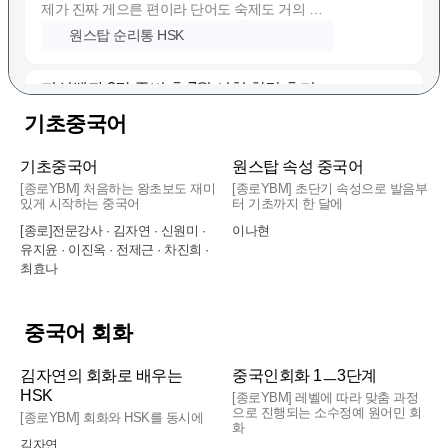
선생님들이 피드백도 잘 주시고, 열심히 하면 열
지선쌤과 2달 준비 후 7월 시험 합격 후기
심히 하는대로 자료 제공 많이 해주시고, 쉼이 필
지선쌤과 6월부터 7월까지 수업하고 시험을 쳤습
요하면 그에 맞춰서 피드백 해주시고 끌어주십니
니다!
다. 수업 참석만 해도 개인 개인에게 약한부분 바
리우HSK
로 찝어서 디벨롭할 수 있게 만들어주세요!!
처음에는 단어부터 듣기까지 많이 어려웠지만, 지
제공해주시는 자료들은 완전 쪽집개 공략집일 뿐
지선쌤과 함께 4급 공부하고 합격한 후기
기초중국어
선쌤과 같이 수업이랑 프리미엄 반을 진행하면서
만 아니라, 수업 자료들도 내공이 깊습니다! 다른
저는 지선쌤과 함께 약 2개월 동안 HSK 4급을 준
점차 나아졌습니다.
데선 볼 수 없는 ‘짝궁 단어’수업은 시험 뿐만 아니
비했습니다.
리우HSK
기초중국어
원스탑 속성 중국어
라 중국어 회화를 고급스럽게 업그레이드 시킬 수
프리미엄반에서 발음 교정부터 듣기, 쓰기, 독해
[종로YBM] 처음하는 왕초보도 재미
[종로YBM] 초단기 속성으로 발음부
있어서 도라애몽 암기빵에 적어서 다 머릿속에 넣
매 수업마다 커리큘럼이 정말 체계적으로 구성되
있게 시작하는 중국어
터 기초까지 한 달에
까지 다 관리해주셔서 더욱 빨리 배울 수 있었습
어버리고 싶어요🫶🏻
지선쌤과 4급 2달 준비 및 7월 시험 합격 후
어 있었고, 독해·듣기·쓰기까지 어느 한 부분도 빠
니다.
[종로]전문강사 · 김자연 · 신원미 ·
이나현
❤️‍🔥고득점 위해 피드백 계속 받고 싶은 분
기!
지선쌤과 함께 HSK 4급을 2달동안 준비했습니다.
짐없이 꼼꼼하게 지도해 주셔서 균형 있게 공부할
또한, 10번 읽기를 통해서 리스닝 실력을 더욱 늘
유지윤 · 이진옥 · 전제근 · 차진희 ·
🩵문제 많이 풀어서 단기간에 합격 하고 싶은 분
가장 도움이 되었던 것은 10번 읽기였던거 같습
수 있었습니다.
리우HSK
최효나
릴 수 있었습니다.
🤍수업 참석만으로도 합격 하고 싶은 분
니다. 처음에는 읽는게 도움이 되려나? 싶었지만
하나라도 해당 되시는 분은 이 수업 무조건 추천
선생님께서 알려주신 방법대로 꾸준히 읽고 반복
가장 큰 도움이 되었던 것은 구조 분석과 10번 읽
체계적인 수업 방식과 복습 영상까지 올려주셔서
드려요🥰
고득점 합격 성공했어요 ㅎㅎ
하다 보니 점차 실력이 느는것을 느낄수 있었습니
기였습니다. 처음에는 문장 구조를 분석하는 것
중국어 회화
부족한 부분을 채우면서 할 수 있었습니다! HSK 4
뻥 아니고 앉아만 있었는데 단어도 안외우고, 숙
5월, 6월 지선쌤 강의듣고 7월에 IBT로 시험쳤어
다. 그 결과 238점을 받을수 있었으면 독해는 무
자체가 너무 어렵게 느껴졌고, 품사와 문장 구조
급을 목표로 하시는 분한테 추천드립니다!!!
제도 안했는데 바로 합격 했습니다
요. 환급반 신청도 안했을 정도로 자신이 없었는
려 100점 만점 90점을 받았습니다. 꾸준한 반복
리우HSK
를 구분하는 데도 어려움이 많았습니다. 하지만
김자연의 회화로 배우는
중국인회화 1ㅡ3단계
데 6월 초중순부터 어휘력과 더불어 독해가 많이
학습의 중요성과 10번읽기의 중요성을 다시 한번
매번 과제로 10번 읽기와 모든 문제의 구조 분석
HSK
[종로YBM] 레벨에 따라 맞춤 과정
정미 선생님, 나현 선생님 너무 감사합니다🥹🥹
늘었다는게 체감되었어요. 그래서 선생님이 시키
느꼈습니다. 열정적으로 지도해 주신 지선쌤께 정
을 꾸준히 하다 보니, 어느 순간 문장을 보면 핵심
으로 진행되는 소수정예 원어민 회
[종로YBM] 회화와 HSK를 동시에
Hsk 응시료 환급건 4급 합격 후기
는대로만 성실하게 잘해내자 라는 생각으로 매일
화
말 감사드리며, 지선쌤 수업 강추합니다 !!!
표현과 문장 구조가 자연스럽게 눈에 들어오기 시
중국어는커녕 한자도 모른 채 2월부터 듣기 시작
김자연
2-3시간씩 공부했어요. 학원 안 다녔으면 듣기도