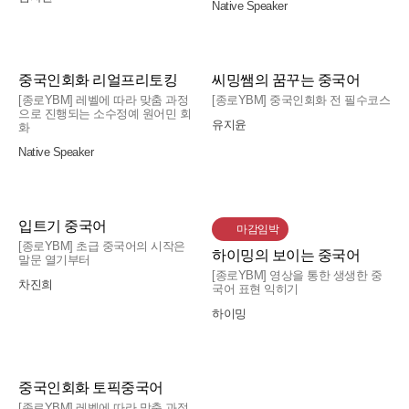
작했습니다. 덕분에 독해뿐만 아니라 쓰기에서도
Native Speaker
했습니다. 그리고 6월 28일 4급 240점으로 합격
그냥 맨땅에 헤딩으로 양치기 했을 거 같은데 방
원스탑 순리통 HSK
훨씬 자신감이 생겼고, 결국 HSK 4급에 합격할 수
했습니다.
법을 가르쳐주시니 효율적으로 공부할 수 있었어
있었던 것 같습니다.
일단 제가 복습 자습을 정해진 양까지 못한 적이
요.
즐거운 분위기에서 부담 없이 중국어로 말
많았기 때문에 끈기와 의지가 있는 분들이라면 이
제가 제일 약한 부분이 쓰기였는데 문장 구조도
중국인회화 리얼프리토킹
씨밍쌤의 꿈꾸는 중국어
또한 노베이스인 학생도 잘 따라올 수 있도록 하
할 수 있어요!
입트기 중국어의 커리큘럼을 끝까지 따라가니, 왠
보다 빠른 기간 내 성취할 수 있다고 생각합니다.
알고 어휘력도 향상되었다보니 결과적으로 시험
[종로YBM] 레벨에 따라 맞춤 과정
[종로YBM] 중국인회화 전 필수코스
나하나 친절하게 설명해 주시고, 필요한 경우에는
지 모를 자신감이 생겼습니다. 유창하지는 않더라
입트기 중국어
에서는 개인적으로는 만족하는 점수를 얻었습니
으로 진행되는 소수정예 원어민 회
3급 내용까지 함께 짚어 주시면서 이해를 도와주
유지윤
도, 제가 하고 싶은 이야기를 중국어로 할 수 있어
화
우선 강의는 진심으로 추천합니다. 선생님들이 정
다 !
셔서 정말 많은 도움이 되었습니다.
요! 😀
말 친절하시고 꼼꼼하세요. 수업마다 수업 영상,
딱 두 달 마음 잡고 공부하시면 다 합격할 수 있어
Native Speaker
진짜 HSK 시험에 필요한 팁을 얻어갈 수 있
수업에서 특히 재미있었던 파트는 그림 보고 말하
진도, 숙제를 정리해 주시며 온라인/오프라인으로
요 ㅎㅎ
기초부터 차근차근 HSK 4급을 준비하고 싶은 분
는 강의
교재도 강의 내용도 HSK에 대해 많이 연구하신
기입니다. 앞에서 배운 예문을 말해도 되지만, 새
수업 외 자료도 다 챙겨주십니다. 수업 분위기도
들이라면 지선쌤 수업을 자신 있게 추천드립니다!
분들의 수업임이 느껴집니다. 학생들을 위해 HSK
로운 문장을 만들어도 되는데요. 모르는 단어나
리우HSK
정말 편해서 반년 동안 불편했던 적이 없습니다.
😀
맞춤형 공부 방법을 알려주어 많은 도움이 되었습
표현은 선생님께서 알려주시기 때문에, 최대한 문
공부 의지가 그리 좋지 못해 종종 걱정될 때가 있
입트기 중국어
마감임박
니다. 응시하진 않았지만 수강생들을 위해 모의고
장을 새롭게 만들어보는 게 더 도움이 될 듯합니
지만 선생님들과 함께라면 6급까지도 노려볼 수
[종로YBM] 초급 중국어의 시작은
처음이라면 독학보다는 학원으로.
하이밍의 보이는 중국어
사를 운영하는 점도 마음에 듭니다.
다. (선생님께서도 새로운 표현이 나오는 걸 오히
말문 열기부터
있겠다 생각합니다. 남은 건 자신과의 싸움뿐..^ㅠ
첫날 ybm학원 처음 방문.시설이 깨끗.화장실 특
[종로YBM] 영상을 통한 생생한 중
려 반가워하셔서 질문하기도 편했습니다. 🤗)
앞으로도 잘 부탁드립니다!
차진희
국어 표현 익히기
히 깨끗.
기초중국어
또 주제에 맞게 작문하는 것도 큰 도움이 됐습니
경비아저씨 친절하심.
하이밍
다. 숙제로 작문할 때는 제 이야기를 잘 전달하고
첫갈등요소는 독학으로 할 것인가 학원에 갈 것인
싶어 사전도 찾아보며 고민했고, 덕분에 단어도
읽기/쓰기가 약해도 부담 없이 따라갈 수 있
가.
많이 익힐 수 있었던 것 같습니다. 선생님께서 문
는 수업!
처음에는 기초중국어를 끝냈는데도 읽기랑 쓰기
검색하면 거의 80이상 학원에 가라고 추천하는데
법적으로 부족한 부분이나 헷갈리는 부분을 꼼꼼
가 너무 약해서 수업을 들을지 많이 고민했어ㅎㅎ
중국어의 특이한 요소.성조.성조는 독학으로 배우
중국인회화 토픽중국어
입트기 중국어
하게 피드백해 주셔서 어떤 부분을 더 보완해야
근데 선생님이 직접 만들어 나눠주신 본교재에 병
는게 아니란걸 학원다니면서 깨달음.
[종로YBM] 레벨에 따라 맞춤 과정