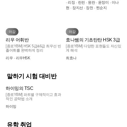
저는 중국인회화로 레벨업 하기 전까지는 개인적
편해서 공부하기 좋았어. 회화 실력을 키우고 싶
기초반 성조 학습부터 시작하여 현재까지 수업을
· 리징 · 린린 · 원란 · 윤정미 · 이나
하는데 쓰지를 못함...반복쓰기의 중요성.오늘로
강사님과 거리가 가까워서 피드백도 빠르게 진행
으로 한인회화 수업은 씨밍쌤 강의를 강추! 강추!
다면 정말 추천해!!
현 · 장지선 · 장천 · 찐순지
잘 듣고 있습니다. 상세하게 파트별 반복 설명과
써 4개월과정이 끝났는데요.언제 끝날까했는데
된다는 점이 특히나 이점입니다. 자격증을 준비하
김자연의 회화로 배우는 HSK
드립니다^^
세심한 학습 코칭으로 많은 도움을 받고 있습니
끝났네요.강사님과 동료수강생들 谢谢!
는 수업 과정이나 교환학생을 위한 회화 수업 과
다. 발전하는 나자신을 보며 앞으로도 많은 도움
정 등의 정보도 친절하게 알려주셔서 앞으로도 계
중국어 기초를 빠르게 배울 수 있어요.
부탁드립니다.
속 차진희 강사님 수업을 들을 것 같습니다.
중국어 기초를 한 달만에 완성할 수 있습니다. 성
마감
마감
조와 기초 표현, 그리고 어휘를 수업 시간 내에 모
김자연의 회화로 배우는 HSK
리우 어휘반
효나쌤의 기초탄탄 HSK 3급
두 완벽하게 습득할 수 있도록 수업하십니다. 집
[종로YBM] HSK 5급&6급 최우선 빈
[종로YBM] 다양한 표현들도 자신있
에서 복습을 따로 하지 않아도 저절로 중국어 문
출어휘를 완벽하게 정리
게 해석
[토요반] 하이밍 쌤의 스크린 중국어, 주말
장을 만들어서 말할 수 있도록 강의를 진행하세
리우 · 리우HSK
최효나
아침이 기다려지는 마법 같은 수업! 📺✨
주말 아침 피곤함을 싹 날려주는 최고의 수업이에
요. 기초를 빠르게 배우고 싶다면 이 강의를 추천
요!
합니다~~
하이밍의 보이는 중국어
평소에 중국어는 공부하기 어렵고 딱딱하다는 편
말하기 시험 대비반
견이 있었는데, 하이밍 선생님의 수업을 들으면서
공부가 즐거움이 되는 시간, 하이밍 선생님
그 생각이 완전히 깨졌습니다. 🎯
의 스크린 중국어 강력 추천 후기
주말을 알차게 보내고 싶어 선택한 [토요반] 하이
하이밍의 TSC
밍 선생님의 스크린 중국어 수업인데, 지금은 제
[종로YBM] 파트별 구체적이고 효과
영화나 드라마 같은 실감 나는 [스크린] 영상 자료
하이밍의 보이는 중국어
적인 공략법 소개
일주일 중 가장 기다려지는 시간이 되었습니다.
로 배우니까 지루할 틈이 전혀 없고, 영상 속 생생
하이밍
한 표현들이 뇌리에 콕콕 박혀서 기억에 오래 남
1년여의 긴 여정, 홀로서기를 이끌어주신
이 수업의 가장 큰 장점은 바로 &#39스크린&#39
아요! 🧠💡
최고의 스승
갑작스러운 회사 출장으로 중국어 공부를 시작하
을 활용한 입체적인 학습 방식입니다. 단순히 텍
게 되었습니다. 어디서부터 어떻게 시작해야 할지
유학 취업
스트만 보고 외우는 게 아니라, 시각적인 영상과
김자연의 회화로 배우는 HSK
무엇보다 선생님이 정말 친절하시고 귀에 쏙쏙 들