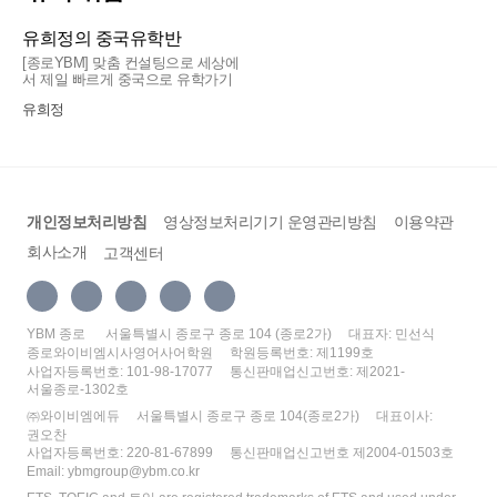
막막했던 때, 우연히 듣게 된 김자연 선생님의 수
함께 배우니 상황별 뉘앙스를 자연스럽게 이해할
어오게 설명해 주셔서, 어렵게만 느껴졌던 문장들
업은 ‘나도 할 수 있겠다’는 자신감을 갖게 해준 소
수 있고 실생활 유용한 표현들을 직관적으로 습득
유희정의 중국유학반
이 신기하게 슥 풀어지더라고요. 선생님의 밝고
HSK는 지선쌤 수업으로 수강하세요!
중한 시작이었습니다.
하게 됩니다.
긍정적인 에너지 덕분에 교실 분위기도 늘 화기애
[종로YBM] 맞춤 컨설팅으로 세상에
안녕하세요! 지선쌤 HSK 4급 수강하고 후기 작성
서 제일 빠르게 중국으로 유학가기
애하고 즐겁습니다. ☀️🎈
해보려합니다😌
최고의 선생님은 어떤 선생님일까요? 시험을 잘
리우HSK
특히 학습자들이 어려워하는 포인트를 정확히 짚
유희정
보게 해주는 선생님, 학생과 호흡이 잘 맞는 선생
어 친절하게 풀어주시는 선생님의 명쾌한 강의력
매주 실력이 쑥쑥 늘어가는 게 스스로도 느껴져서
고등학교 때 중국어를 잠깐 공부한 이후로 몇 년
님도 물론 훌륭하다고 생각합니다. 하지만 저는
덕분에, 중국어에 대한 막연한 두려움이 사라지고
정말 뿌듯해요. 재미와 실력, 자신감까지 모두 챙
동안 중국어를 거의 손 놓고 지냈는데, 다시 제대
결국 학생이 스스로 공부하고 홀로 설 수 있도록
큰 자신감을 얻었습니다. 늘 열정적이고 밝은 에
길 수 있는 하이밍 선생님의 스크린 중국어 수업,
로 공부해보고 싶어서 4급 매일반으로 수강하게
이끌어주는 선생님이야말로 가장 훌륭한 선생님
너지로 수업을 이끌어주셔서 매시간 밀도 높고 즐
강력 추천합니다! 👍❤️
됐어요. 오랜만에 다시 시작하는 거라 처음에는
이 아닐까 생각합니다. 물론 중국어 공부에서
겁게 몰입할 수 있습니다.
개인정보처리방침
영상정보처리기기 운영관리방침
이용약관
단어나 문법이 많이 낯설고 걱정됐는데, 수업을
HSK 시험도 빼놓을 수 없지만요.그건 기본이죠^^
회사소개
고객센터
들으면서 생각보다 빠르게 감을 되찾을 수 있었어
배움의 재미와 탄탄한 실력을 모두 잡고 싶으신
요.
1년여 동안 선생님께 수업을 받으며 느낀 좋은 점
분들께 주저 없이 추천해 드리고 싶은 최고의 수
은 일일이 설명하기 어려울 만큼 많습니다. 한마
업입니다. 앞으로도 꾸준히 하이밍 선생님과 함께
특히 수업 커리큘럼이 체계적으로 짜여 있는 점이
디로 표현하자면, 처음의 ‘나도 할 수 있겠다’는 자
YBM 종로
서울특별시 종로구 종로 104 (종로2가)
대표자: 민선식
중국어 실력을 키워나가고 싶습니다. 감사합니다!
좋았습니다. 단순히 수업만 듣고 끝나는 게 아니
종로와이비엠시사영어사어학원
학원등록번호: 제1199호
신감이 이제는 ‘혼자서도 꾸준히 잘해낼 수 있겠
사업자등록번호: 101-98-17077
통신판매업신고번호: 제2021-
라 단어 테스트나 10번 읽기 같은 과정이 있어서
다’는 확신으로 발전한 것 같습니다.
서울종로-1302호
수업에서 배운 내용을 자연스럽게 반복하게 되더
㈜와이비엠에듀
서울특별시 종로구 종로 104(종로2가)
대표이사:
라고요. 처음에는 10번 읽는 게 조금 많게 느껴지
아직 배워야 할 것이 많지만, 업무 때문에 잠시 수
권오찬
기도 했는데, 확실히 반복해서 소리 내어 읽다 보
업을 쉬게 되었습니다. 선생님께 배운 중국어를
사업자등록번호: 220-81-67899
통신판매업신고번호 제2004-01503호
니 문장이나 표현이 전보다 훨씬 익숙해지는 게
잊지 않고 앞으로도 계속 노력하겠습니다.
Email: ybmgroup@ybm.co.kr
느껴지더라구용