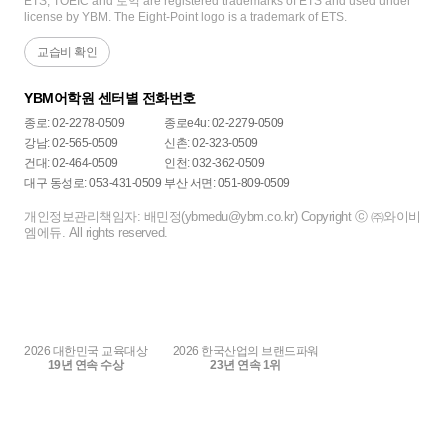
ETS, TOEIC and 토익 are registered trademarks of ETS and used under
license by YBM. The Eight-Point logo is a trademark of ETS.
김자연 선생님은 제가 중국어 공부를 시작하고 홀
챌린지에서도 많은 도움을 받았습니다! 혼자 공부
로 설 수 있도록 이끌어주신 최고의 스승님입니
교습비 확인
하면 아무래도 오늘은 조금 쉬어도 되겠지 하고
다. 진심으로 감사드립니다.
미루게 되는 날이 생기는데, 챌린지를 진행하면서
YBM어학원 센터별 전화번호
정해진 만큼 단어를 외우려고 하다 보니 평소보다
꾸준히 공부하게 됐습니다. 특히 단어는 한 번 외
종로: 02-2278-0509
종로e4u: 02-2279-0509
운다고 끝나는 게 아니라 계속 반복해서 봐야 하
강남: 02-565-0509
신촌: 02-323-0509
는데, 이런 식으로 강제(?)로라도 꾸준히 복습할
건대: 02-464-0509
인천: 032-362-0509
수 있었던 게 좋았어요.
대구 동성로: 053-431-0509
부산 서면: 051-809-0509
개인정보관리책임자: 배민정(ybmedu@ybm.co.kr) Copyright ⓒ ㈜와이비
무엇보다 모의고사를 보고 피드백을 받을 수 있었
엠에듀. All rights reserved.
던 게 가장 만족스러웠습니다. 중간에 잠깐 공부
를 쉬게 되어서 180점에 못 미치는 점수를 받고는
막막했는데, 모의고사 결과를 바탕으로 제가 부족
한 부분을 구체적으로 짚어주셔서 공부 방향을 잡
는 데 도움이 많이 됐어요. 앞으로 뭘 더 해야 하는
지까지 알려주셔서 혼자 공부할 때보다 훨씬 효율
2026 대한민국 교육대상
2026 한국산업의 브랜드파워
19년 연속 수상
23년 연속 1위
적으로 준비할 수 있었던 것 같아요. 실제로 피드
백 받은 부분을 중심으로 공부하다 보니 점수도
많이 끌어올릴 수 있었습니다.