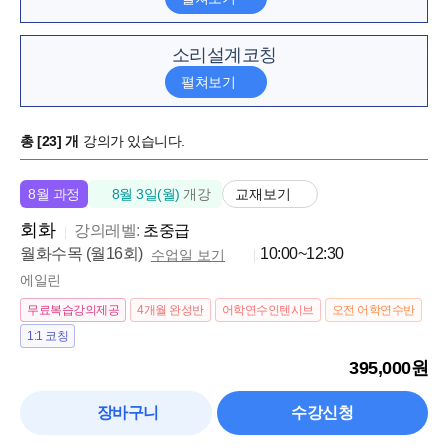
실력이 빠르게 늘어요
김*희
소리설계코칭
망설이고 있는 분들께 추천드립니다.
커리큘럼이 탄탄해요
피드백이 상세해요
추천하고 싶은 강의에요
총 [
23
] 개
강의가 있습니다.
양*원
뉘앙스 영어하기 추천합니다.
교재보기
8월 과정
8월 3일(월)
개강
커리큘럼이 탄탄해요
피드백이 상세해요
목표 달성에 도움이 돼요
회화
강의레벨:
초중급
월화수목 (월16회)
10:00~12:30
수업일 보기
이*연
에일린쌤의 뉘앙스 영어 후기!
에일린
커리큘럼이 탄탄해요
수업 분위기가 좋아요
무료복습강의제공
4개월 완성반
어학연수인텐시브
오전 어학연수반
1:1 코칭
손*지
영어 유목민 그만! 마지막 종착지가 될 클래쓰
395,000원
커리큘럼이 탄탄해요
실력이 빠르게 늘어요
추천하고 싶은 강의에요
장바구니
수강신청