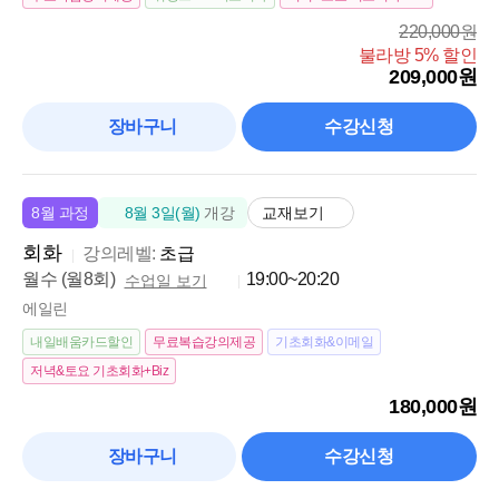
220,000원
불라방 5% 할인
209,000원
장바구니
수강신청
교재보기
8월 과정
8월 3일(월)
개강
회화
강의레벨:
초급
월수 (월8회)
19:00~20:20
수업일 보기
에일린
내일배움카드할인
무료복습강의제공
기초회화&이메일
저녁&토요 기초회화+Biz
180,000원
장바구니
수강신청