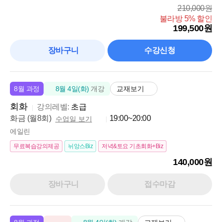
210,000원
불라방 5% 할인
199,500원
장바구니
수강신청
교재보기
8월 과정
8월 4일(화)
개강
회화
강의레벨:
초급
화금 (월8회)
19:00~20:00
수업일 보기
에일린
무료복습강의제공
뉘앙스Biz
저녁&토요 기초회화+Biz
140,000원
장바구니
접수마감