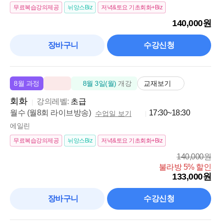
무료복습강의제공
뉘앙스Biz
저녁&토요 기초회화+Biz
140,000원
장바구니
수강신청
교재보기
8월 과정
8월 3일(월)
개강
회화
강의레벨:
초급
월수 (월8회 라이브방송)
17:30~18:30
수업일 보기
에일린
무료복습강의제공
뉘앙스Biz
저녁&토요 기초회화+Biz
140,000원
불라방 5% 할인
133,000원
장바구니
수강신청