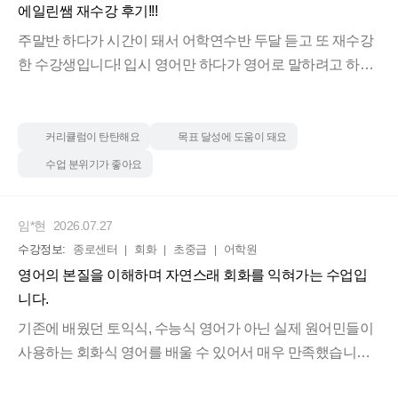
에일린쌤 재수강 후기!!!
주말반 하다가 시간이 돼서 어학연수반 두달 듣고 또 재수강
한 수강생입니다! 입시 영어만 하다가 영어로 말하려고 하니
까 막막하고 두려웠는데 에일린쌤 수업 듣고 부담감이 줄어
들고 자연스럽게 영어를 말하게 되었어요. 이론 수업으로 갇
혀있지 않고 다른 수강생 분들과 말을 하니 훨씬 자연스럽고
커리큘럼이 탄탄해요
목표 달성에 도움이 돼요
오래 기억이 남았습니다.
수업 분위기가 좋아요
그리고 최근에는 토스 자격증이 필요해서 선생님께 상담을
신청해서 조언을 주셨고, 그 조언과 더불어 어학연수반과 함
임*현
2026.07.27
께 병행하는 걸 권유하셨습니다. 선생님의 권유 덕분에 자연
수강정보:
종로센터
회화
초중급
어학원
스럽게 익히게 된 영어표현을 토스 수업 때 활용되는 모습을
영어의 본질을 이해하며 자연스래 회화를 익혀가는 수업입
발견할 수 있었습니다.
니다.
토스에서도 활용되는 영어표현들과! 일상생활에서도 국한되
지 않고 자연스럽게 쓸 수 있습니다!
기존에 배웠던 토익식, 수능식 영어가 아닌 실제 원어민들이
또 원어민들의 인터뷰나 영화등 자연스럽게 쓸 수 있는 영어
사용하는 회화식 영어를 배울 수 있어서 매우 만족했습니다.
를 수업 때 배워, 일상생활에서도 써먹을 수 있었고 작은 습관
단순히 단어를 암기하는 방식이 아니라 콜로케이션과 조동