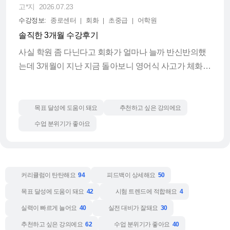
고*지
2026.07.23
복적으로 훈련하고
것 같습니다.
수강정보:
종로센터
회화
초중급
어학원
솔직한 3개월 수강후기
과제(학습방식)도 부담이 적어 꾸준히 하기 좋습니다.
선생님 수업은 콜로케이션 중심으로 진행되는
- 에일린샘의 콜로케이션·단어장 숏츠 영상 시청
사실 학원 좀 다닌다고 회화가 얼마나 늘까 반신반의했
데, 이 방식이 정말 효과적인 것 같습니다. 수
- 샘이 직접 녹음한 동사 세트와 예문 듣기
는데 3개월이 지난 지금 돌아보니 영어식 사고가 체화되
업을 들을 때마다 영어식 사고로 조금씩 바뀌
- 듣고 따라 읽으며 녹음해서 제출하기(보통 5분, 길어야
고 있다는게 느껴집니다.
는 게 느껴지고, 선생님께서도 하나라도 더 알
10분(?) 강제 아님)
려주시려는 열정이 느껴지십니다. 교재 역시
- 필요에 따라 영작 숙제
예전엔 영어로 말하거나 이메일을 쓸 때 한국어 문장을
시중에서는 쉽게 볼 수 없는 핵심 표현이 잘 정
목표 달성에 도움이 돼요
추천하고 싶은 강의에요
그대로 번역기 돌리듯 생각하느라 문장은 괜히 길고 진
리되어 있어 많은 도움이 되고 있습니다.
수업 분위기가 좋아요
(야근한 날도, 회식하고 늦게 들어온 날도, 친구나 직장
지해지고 ‘내 의도가 제대로 전달은 될까?' 하는 고민이
동료들 만나고 온 날도 걍 누워서 5~10분 정도 예문을 따
있었는데요. 같은 한국어 뜻인데도 뉘앙스 따라 영어 표
저처럼 영어식 사고가 어색하거나 한국어를
라 읽고 녹음했습니다.)
현이 다양하다는 것을 에일린 선생님 수업 들으면서 처
영어로 직역하는 습관이 있는 분들께 추천드
커리큘럼이 탄탄해요
94
피드백이 상세해요
50
음 알았습니다. 선생님이 뉘앙스 차이를 쉽게 설명해주
립니다!
무엇보다 동사 세트 → 예문 → 활용 표현을 계속 레이어
시니 이제는 가볍고도 고급스러운 표현이 머릿속에 바
목표 달성에 도움이 돼요
42
시험 트렌드에 적합해요
4
링하며 반복하기 때문에 잊어버릴수가 없습니다.
로바로 떠오릅니다!
실력이 빠르게 늘어요
40
실전 대비가 잘돼요
30
추천하고 싶은 강의에요
62
수업 분위기가 좋아요
40