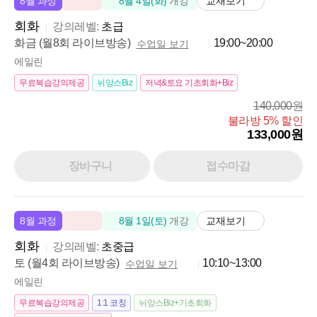
교재보기
8월 과정
8월 4일(화)
개강
회화
강의레벨:
초급
화금 (월8회 라이브방송)
19:00~20:00
수업일 보기
에일린
무료복습강의제공
뉘앙스Biz
저녁&토요 기초회화+Biz
140,000원
불라방 5% 할인
133,000원
장바구니
접수마감
교재보기
8월 과정
8월 1일(토)
개강
회화
강의레벨:
초중급
토 (월4회 라이브방송)
10:10~13:00
수업일 보기
에일린
무료복습강의제공
1:1 코칭
뉘앙스Biz+기초회화