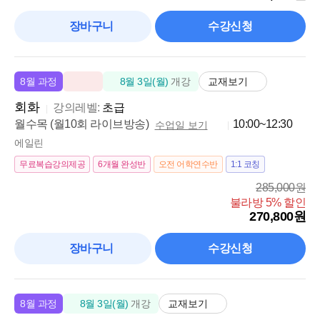
장바구니
수강신청
교재보기
8월 과정
8월 3일(월)
개강
회화
강의레벨:
초급
월수목 (월10회 라이브방송)
10:00~12:30
수업일 보기
에일린
무료복습강의제공
6개월 완성반
오전 어학연수반
1:1 코칭
285,000원
불라방 5% 할인
270,800원
장바구니
수강신청
교재보기
8월 과정
8월 3일(월)
개강