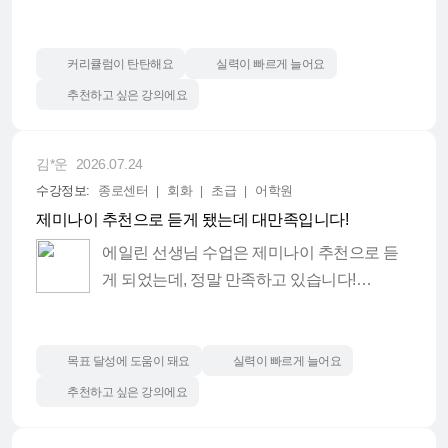
그러다 에일린샘 수업을 알게 되었고, 기대 반 걱정 반으
로 신청하게 됐습니다.
커리큘럼이 탄탄해요
실력이 빠르게 늘어요
주 1회 수업만으로 '변화가 있을까 안 하는 것보다는 낫
추천하고 싶은 강의에요
겠지'라는 마음이었는데, 놀라운 경험을 했습니다.
김*운
2026.07.24
수업 시작한 지 15일쯤(수업 3회) 되었을 때 유튜브 숏츠
수강정보:
종로센터
회화
초급
어학원
보다 산드라 블록 대사 **"~ Get in touch with~?"**가 귀에
제미나이 추천으로 듣게 됐는데 대만족입니다!
확 들어왔습니다. 예전 같았으면 그냥 흘려들었을 표현
이 자연스럽게 들리는 순간, '자동화 훈련 효과가 이런 거
에일린 선생님 수업은 제미나이 추천으로 듣
구나!'를 실감했습니다.
게 되었는데, 정말 만족하고 있습니다!
에일린샘 수업 모토는 '팬시하고, 매너 있게, 자연스러운
저는 그동안 한국어를 영어로 직역하려는 습
영어' 입니다.
관 때문에 영어가 잘 늘지 않는 것 같아 답답했
목표 달성에 도움이 돼요
실력이 빠르게 늘어요
는데, 에일린 선생님 수업을 듣고 그 고민이 절
추천하고 싶은 강의에요
원어민식 사고방식, 콜로케이션 입력, 그리고 생활·여행·
반으로 줄었습니다. 아마 수업을 다 듣고 나면
비즈니스에서 자주 쓰이는 핵심 동사, 표현, 문장들을 반
영어식 사고방식이 자연스럽게 몸에 배게 될