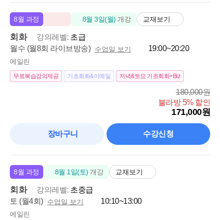
교재보기
8월 과정
8월 3일(월)
개강
회화
강의레벨:
초급
월수 (월8회 라이브방송)
19:00~20:20
수업일 보기
에일린
무료복습강의제공
기초회화&이메일
저녁&토요 기초회화+Biz
180,000원
불라방 5% 할인
171,000원
장바구니
수강신청
교재보기
8월 과정
8월 1일(토)
개강
회화
강의레벨:
초중급
토 (월4회)
10:10~13:00
수업일 보기
에일린