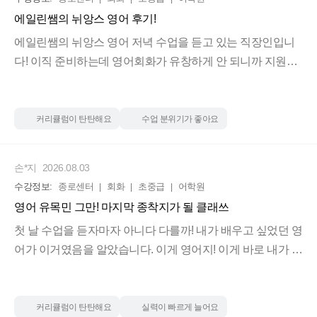
영어를 외우는 공부가 아니라 입에 붙는 공부를 해보고
에일린쌤의 뉘앙스 영어 후기!
1. 콜로케이션 : go, get, take, have, make
싶은 분, 특히 바쁜 직장인이라면 부담 없이 시작해 볼 만
2. 조동사
에일린쌤의 뉘앙스 영어 저녁 수업을 듣고 있는 직장인입니
한 수업입니다. 👍👍👍
3. 시제
다! 이직 준비하는데 영어회화가 유창하게 안 되니까 지원할
수 있는 공고가 별로 없더라구요ㅠㅠ 더 미룰 수 없다 싶어서
에일린 쌤이 강조하는 3가지이며
에일린쌤 수업을 신청했습니다!
외워서 하는 영어가 아닌 자연스럽게 체득해서 내 것으로 만
커리큘럼이 탄탄해요
수업 분위기가 좋아요
들어 갈 수 있는 수업입니다.
제가 생각하는 에일린쌤 수업의 장점은,
1. 쉬운 단어로 일상, 비즈니스에 필요한 문장 만들기
손*지
2026.08.03
시간이 없는 직장인들, 영문법은 되는데 회화가 안되는 분들,
2. 매달 업데이트되는 수업자료
수강정보:
종로센터
회화
초중급
어학원
회화 수업을 들어도 배우는 건 많은데 회화 실력 향상이 안되
3. 반복학습을 통한 체내화 입니다!
영어 유목민 그만! 마지막 종착지가 될 클래쓰
시는 분들은...
첫 날 수업을 듣자마자 아니다 다를까! 내가 배우고 싶었던 영
녹음과제도 내주시는데 부담스럽지 않은 양이구요.
어가 이거였음을 알았습니다. 이게 영어지! 이게 바로 내가 배
모두모두 에일린의 뉘앙스로 영어하기로 집합!!!
수업시간에 집중하고 꾸준히 녹음과제하면 저도 모르게 영
우고 싶었던 영어야!! 속으로 유레카를 외쳤 습니다. 수업에
열공하세요~
어가 나오지 않을까 싶습니다..ㅎㅎ
빠지지 않고 과제만 꾸준히 열심히 잘한다 면 나도 곧 나의 외
이직 성공하는 날까지 가능하면 에일린쌤과 함께 할거에요!!
국친구들과 대화다운 대화를 할 수 있 겠구나. 뉘앙스 영어의
커리큘럼이 탄탄해요
실력이 빠르게 늘어요
ㅎㅎ