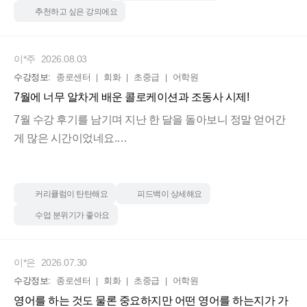
첫날 수업이 아직도 제 뇌리에 깊 게 박혀있습니다. 여기다!
추천하고 싶은 강의에요
내 영어가 달라질 수 있는 곳은 바로 여기다! 영어를 잘하고
싶었지만 동시에 영어가 두려 웠던 제가 첫 수업을 듣고나서
이*주
2026.08.03
영어를 재밌게 배울 수 있 겠다 싶었습니다. 저 같은 분이 계
수강정보:
종로센터
회화
초중급
어학원
시다면 와서 들어보세 요. 다른 세계의 영어가 펼쳐집니다.
7월에 너무 알차게 배운 콜로케이션과 조동사 시제!
7월 수강 후기를 남기며 지난 한 달을 돌아보니 정말 얻어간
게 많은 시간이었네요.
그동안 영어를 피해왔지만.. 에일린 쌤이 "이젠 그만 좀 배우
고, 체화해서 직접 아웃풋을 내야 한다. 스스로 문장을 만들어
커리큘럼이 탄탄해요
피드백이 상세해요
내는 힘이 필요하다"고 말씀해 주신 게 진짜 뼈를 때렸어요.
수업 분위기가 좋아요
덕분에 진짜 '내 영어'를 만드는 연습을 제대로 할 수 있었습
니다.
이*은
2026.07.30
수강정보:
종로센터
회화
초중급
어학원
그리고 "영어는 내 위주의 딱딱한 대답이 아니라 '대화'다"라
영어를 하는 것도 물론 중요하지만 어떤 영어를 하는지가 가
는 말씀처럼, 단순히 대답만 하는 게 아니라 상대와 소통하며