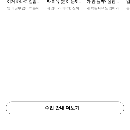
이거 하나로 갈립니
짜 이유 (톤이 문제였
가 안 늘까? 실전대
업
다.
습니다)
응 훈련!
영어 공부 많이 하는데 막
내 영어가 어색한 진짜 이
왜 학원 다녀도 영어가 안
온
상 말하려고 하면 멈추시
유 (톤이 문제였습니다)
늘까? 실전대응 훈련!
효과
나요? 문장이 안 나오는
의
이유는 단어가 아니라
불
**‘연결’**입니다. ? 문장
다! 원어민식 사고
이 자동으로 안 나오는 이
로
유 ? 콜로케이션이 중요
영어
한 이유 ? 끊기지 않는 영
뉘
어 만드는 방법 이 영상에
서 “자연스럽게 이어지는
영어 사고방식”을 알려드
립니다. 혼자 공부로 막히
는 부분은 코칭으로 바로
잡아드립니다. ?? 발음
?? 말투 ?? 표현 ??실제
수업 & 코칭 문의 카카오
톡 aileen1111
수업 안내 더보기