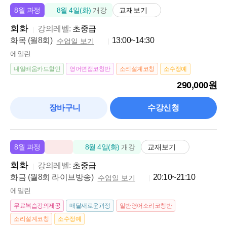
교재보기
8월 과정
8월 4일(화)
개강
회화
강의레벨:
초중급
화목 (월8회)
13:00~14:30
수업일 보기
에일린
내일배움카드할인
영어면접코칭반
소리설계코칭
소수정예
290,000원
장바구니
수강신청
교재보기
8월 과정
8월 4일(화)
개강
회화
강의레벨:
초중급
화금 (월8회 라이브방송)
20:10~21:10
수업일 보기
에일린
무료복습강의제공
매달새로운과정
일반영어소리코칭반
소리설계코칭
소수정예