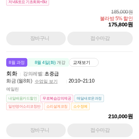
저녁&토요 기초회화+Biz
185,000원
불라방 5% 할인
175,800원
장바구니
접수마감
교재보기
8월 과정
8월 4일(화)
개강
회화
강의레벨:
초중급
화금 (월8회)
20:10~21:10
수업일 보기
에일린
내일배움카드할인
무료복습강의제공
매달새로운과정
일반영어소리코칭반
소리설계코칭
소수정예
210,000원
장바구니
접수마감