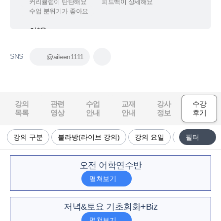
커리큘럼이 탄탄해요
실력이 빠르게 늘어요
추천하고 싶은 강의에요
조*란
망설임은 실력향상 기회만 늦출뿐, 에일린쌤 한달 솔직후기
SNS
@aileen1111
목표 달성에 도움이 돼요
실전 대비가 잘돼요
추천하고 싶은 강의에요
윤*진
에일린 선생님 강의듣고 정착했습니다.
강의
관련
수업
교재
강사
수강
커리큘럼이 탄탄해요
목표 달성에 도움이 돼요
목록
영상
안내
안내
정보
후기
수업 분위기가 좋아요
강의 구분
불라방(라이브 강의)
강의 요일
강의 시간
필터
박*이
에일린쌤 재수강 후기!!!
커리큘럼이 탄탄해요
목표 달성에 도움이 돼요
오전 어학연수반
수업 분위기가 좋아요
임*현
영어의 본질을 이해하며 자연스래 회화를 익혀가는 수업입니다.
저녁&토요 기초회화+Biz
커리큘럼이 탄탄해요
목표 달성에 도움이 돼요