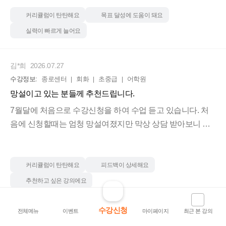
이 큰 결과물을 만들어내는 것 같습니당
사의 개념을 함께 이해하며 영어를 익히다 보니 영어의 본질
에 한층 더 가까워질 수 있었습니다. 처음에는 낯설었지만 선
커리큘럼이 탄탄해요
목표 달성에 도움이 돼요
생님께서 알려주신 방법대로 꾸준히 따라가니 영어 표현이
실력이 빠르게 늘어요
자연 스럽게 입에 붙기 시작했고, 회화 실력도 많이 향상 되었
다고 느꼈습니다. 영어를 단순한 시험 과목이 아닌 실제 의사
김*희
2026.07.27
소통의 도구로 배우고 싶은 분들에게 추천하고 싶은 수업입
수강정보:
종로센터
회화
초중급
어학원
니다.
망설이고 있는 분들께 추천드립니다.
7월달에 처음으로 수강신청을 하여 수업 듣고 있습니다. 처
음에 신청할때는 엄청 망설여졌지만 막상 상담 받아보니 선
생님께서도 정말 친절하시고 커리큘럼도 탄탄했습니다. 수
업을 듣기 전에는 항상 '내가 하려는 말'을 '정확하게 전달' 하
는 데에 집중했었는데, 강의 때 선생님께서 영어는 나 위주로
커리큘럼이 탄탄해요
피드백이 상세해요
말하는 게 아니라 "대화" 하는게 중요하며 상대에게 잘 들리
추천하고 싶은 강의에요
게끔 하는게 중요하다고 강조하시며 그 위주로 트레이닝을
시켜 주셨습니다. 덕분에 가벼운 톤, 공손한 톤의 구분부터 시
수강신청
전체메뉴
이벤트
마이페이지
최근 본 강의
작하여 원어민이 듣기에 딱딱한 말투-평소 정확한 문장으로
더보기