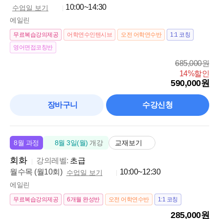
10:00~14:30
수업일 보기
에일린
무료복습강의제공
어학연수인텐시브
오전 어학연수반
1:1 코칭
영어면접코칭반
685,000원
14%할인
590,000원
장바구니
수강신청
교재보기
8월 과정
8월 3일(월)
개강
회화
강의레벨:
초급
월수목 (월10회)
10:00~12:30
수업일 보기
에일린
무료복습강의제공
6개월 완성반
오전 어학연수반
1:1 코칭
285,000원