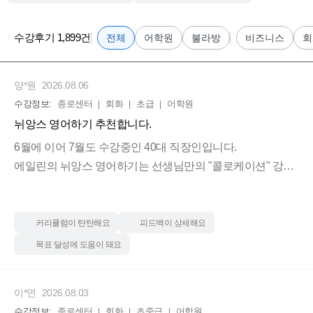
'이래서 책 제목에 자동화 훈련이라고 써 있는거구나' 싶
보통 다른 학원은 진도 나가기 바빠서 지난주에 배운 건
습니다.
다 잊어버리게 마련인데 수업 때 이전 수업 내용을 계속
수강후기 1,899건
전체
어학원
불라방
비즈니스
회
반복해 주시면서 새로운 내용을 조금씩 추가하다보니
(학습자료방에는 수업자료외에 운동선수와 연예인 인터
자연스럽게 저절로 누적 복습이 되니까 이전에 배운 표
뷰, SNS 표현 등 실제 커뮤니케이션에 도움이 되는 딕테
현들을 잊지 않고 체화할 수 있었습니다. 그리고 수업 때
양*원
2026.08.06
이션 자료 등 올려주셔서 다양한 표현을 익힐 수 있습니
배우는 이메일 쓰기도 캐주얼한 이메일부터 정중한 비
수강정보:
종로센터
회화
초급
어학원
다.)
즈니스 표현까지 비교해서 배우다보니 나중에 실무나
뉘앙스 영어하기 추천합니다.
비즈니스에 활용하기에도 좋을 것 같아요.
6월에 이어 7월도 수강중인 40대 직장인입니다.
예전에는 '일어나서 잘 때까지 내가 하는 행동들을 영어
에일린의 뉘앙스 영어하기는 선생님만의 "콜로케이션" 강의
로 어떻게 말하지?'라고 생각하면 단어 조합이 잘 안됐
딱딱한 한국식 영어에서 벗어나 진짜 현지인처럼 세련
로
는데, 지금은 쉽고 간단한 문장들이 조금씩 자연스럽게
되게 말하고 싶은 분들한테 에일린 쌤 수업 강력 추천합
지루하지 않고 재미있게 영어회화 실력을 향상시킬수 있는
떠오르기 시작했습니다.
니다 💗
강의 입니다.
커리큘럼이 탄탄해요
피드백이 상세해요
목표 달성에 도움이 돼요
아직 수업 받은지 한 달 채 되지 않았지만,
제가 시간이 없어 녹음 숙제를 못하고 있는데
조금씩 들리고, 말이 떠오르고 나오기 시작했다는 점만
녹음 숙제가 엄청 도움이 된다고 하니 8월에는 숙제를 좀 해
으로도 만족스럽습니다.
이*연
2026.08.03
봐야 할 것 같습니다.
수강정보:
종로센터
회화
초중급
어학원