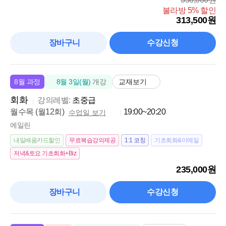
불라방 5% 할인
313,500원
장바구니
수강신청
교재보기
8월 과정
8월 3일(월)
개강
회화
강의레벨:
초중급
월수목 (월12회)
19:00~20:20
수업일 보기
에일린
내일배움카드할인
무료복습강의제공
1:1 코칭
기초회화&이메일
저녁&토요 기초회화+Biz
235,000원
장바구니
수강신청