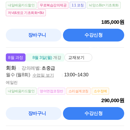
내일배움카드할인
무료복습강의제공
1:1 코칭
뉘앙스Biz+기초회화
저녁&토요 기초회화+Biz
185,000원
장바구니
수강신청
마감임박
교재보기
8월 과정
8월 3일(월)
개강
회화
강의레벨:
초중급
월수 (월8회)
13:00~14:30
수업일 보기
에일린
내일배움카드할인
영어면접코칭반
소리설계코칭
소수정예
290,000원
장바구니
수강신청