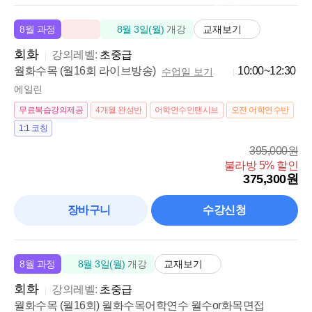
이*주
마감임박
7월에 너무 알차게 배운 콜로케이션과 조동사 시제!
교재보기
8월 과정
8월 3일(월)
개강
커리큘럼이 탄탄해요
피드백이 상세해요
수업 분위기가 좋아요
회화
강의레벨:
초중급
월화수목 (월16회 라이브방송)
10:00~12:30
수업일 보기
에일린
무료복습강의제공
4개월 완성반
어학연수인텐시브
오전 어학연수반
1:1 코칭
395,000원
불라방 5% 할인
375,300원
장바구니
수강신청
교재보기
8월 과정
8월 3일(월)
개강
회화
강의레벨:
초중급
월화수목 (월16회) 월화수목어학연수 월수or화목면접