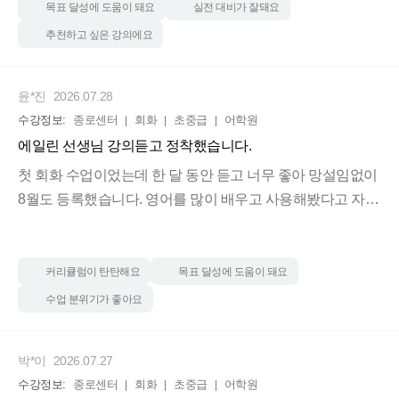
따른 영어가 툭 나와요. 그리고 이 순간 영어에 대한 애정과
아보고 7월부터 듣고 있는데 결론부터 말하면 저는 에일린쌤
목표 달성에 도움이 돼요
실전 대비가 잘돼요
흥미가 급격히 커지게 됩니다.
수업 만족해서 다음 달 강의 바로 재등록했습니다ㅎㅎ
추천하고 싶은 강의에요
허무맹랑한 말처럼 느껴질 수 있지만 경험해본 분들은 정말
격하게 공감하고 있으리라 생각이 듭니다. 진짜 오바 안하고
무엇보다 에일린쌤은 '커뮤니케이션'을 할 수 있도록 힘을 길
윤*진
2026.07.28
저한테 영어 수업은 에일린쌤 수업 뿐이에요…
러주시는 게 너무 좋았어요! 단순히 문장을 외우고 내뱉는 수
수강정보:
종로센터
회화
초중급
어학원
업이 아니라, 상황에 따라 어떤 뉘앙스의 문장과 콜로케이션
에일린 선생님 강의듣고 정착했습니다.
한 순간만 배우고 잊는 영어가 아니라 빌드업을 통해 찬찬히
을 왜, 어떻게 써야 하는지 세부적으로 알려주시고 끊임없이
쌓아올라가니 영어의 기초가 무너지지 않고 정말 영어를 내
반복 체화시켜 주십니다. 그러다 보니 전에 들리지 않던 내용
첫 회화 수업이었는데 한 달 동안 듣고 너무 좋아 망설임없이
몸으로 흡수시킬 수 있다는 게 정말 좋아요!! 뉘앙스 영어 수
들이 점점 들리기 시작하더라구요!
8월도 등록했습니다. 영어를 많이 배우고 사용해봤다고 자부
강 완전 추천드립니다 👍
그전엔 혼자 영어공부하는 게 동기부여도 안되고 힘들었는
하지만, 일방적인 대화와, 사람 앞에서는 머릿속이 하얘지고
데, 요즘은 영어공부에 재미가 붙기 시작해서 에일린쌤 수업
입도 안떼지는 저의 자신을 에일린 선생님의 강의를 통해서
내용 복습하면서 조금이라도 영어에 노출하는 시간을 스스
하나하나 부수는 중입니다.
커리큘럼이 탄탄해요
목표 달성에 도움이 돼요
로 늘리고 있어요.ㅎㅎ 아마 이 수업을 안 들었다면 여전히 제
수업 분위기가 좋아요
미나이에 의존했을 것..^_ㅠ
박*이
2026.07.27
저랑 같은 고민이 있으셨던 분들은 수업 들으시면 절대 후회
수강정보:
종로센터
회화
초중급
어학원
안하실 거에요 강추합니다..👍👍