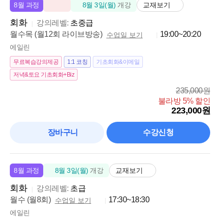
교재보기
8월 과정
8월 3일(월)
개강
회화
강의레벨:
초중급
월수목 (월12회 라이브방송)
19:00~20:20
수업일 보기
에일린
무료복습강의제공
1:1 코칭
기초회화&이메일
저녁&토요 기초회화+Biz
235,000원
불라방 5% 할인
223,000원
장바구니
수강신청
교재보기
8월 과정
8월 3일(월)
개강
회화
강의레벨:
초급
월수 (월8회)
17:30~18:30
수업일 보기
에일린