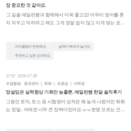
장 중요한 것 같아요.
영어로 대화하는 스킬을 익힐 수 있어서 수업 내내 정말 유익
했습니다.
그 길을 에일린쌤과 함께해서 더욱 좋고요! 아무리 영어를 혼
자 외우고 익히려고 해도 그게 정말 쉽지 않고 이게 맞는 표현
참, 만약 강의를 들으시게 된다면, 카톡 댓글 이벤트 꼭 참여
인지 어떤 상황에서 쓰는 건지 정확하게 파악하는 게 너무 어
하세요!
려웠습니다.
참여하시는 분들께 5월까지 자체 교재로 쓰였던 go, get, take,
그런 고민과 문제들은 에일린쌤의 뉘앙스영어로 해결되었습
커리큘럼이 탄탄해요
실력이 빠르게 늘어요
have, make, do 콜로케이션 종합 정리본을 드린다고 해요! 진
니다. 단어 하나하나에 집착하는 것이 아니라 상황에 맞는 문
추천하고 싶은 강의에요
짜 알차고 좋은 자료라 영어 체화하는 데 큰 도움 되실 거예
장을 하나의 덩어리로 익히다 보니 그 상황이 왔을 때 저도 모
요. 모두 꼭 챙겨가세요! ㅎㅎ
르게 영어가 툭 튀어나오게 되었습니다.
조*란
2026.07.28
수강정보:
종로센터
회화
초중급
어학원
그래서 이제 영어로 된 콘텐츠를 보면 ‘어 얘가 이런 뜻으로
망설임은 실력향상 기회만 늦출뿐, 에일린쌤 한달 솔직후기
이런 말을 하는 구나’하며, 문장 하나만 이해하는 것이 아니라
그 전체적인 뉘앙스를 이해하며 그걸 제가 직접 적용해 보게
그동안 토익, 토스 등 시험영어 성적은 꽤 높게 나왔지만 회화
됩니다! 사실 수업을 듣는 중에는 내가 제대로 이해한 게 맞나
는 정말.. 저에겐 너무 큰 장벽이었어요.ㅠㅠ분명 모르는 건
싶으면서 의구심이 들 때도 많은데, 수업으로 이미 원어민식
아닌데 머릿속에서 문장 조합이 안되고 말도 안 나오고,,
사고방식을 체화했기 때문에 정말 깜짝 놀랄 정도로 상황에
그래서 고심 끝에 에일린쌤 수업 커리큘럼과 후기 일일이 찾