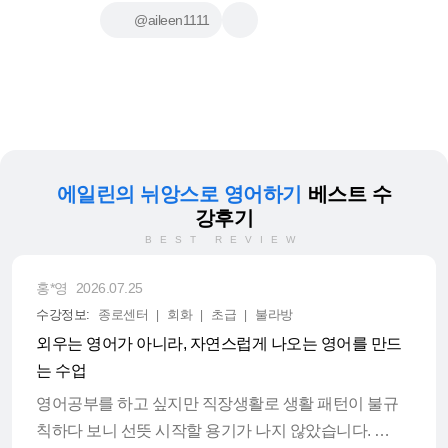
@aileen1111
에일린의 뉘앙스로 영어하기
베스트 수
강후기
BEST REVIEW
홍*영
2026.07.25
수강정보:
종로센터
회화
초급
불라방
외우는 영어가 아니라, 자연스럽게 나오는 영어를 만드
는 수업
영어공부를 하고 싶지만 직장생활로 생활 패턴이 불규
칙하다 보니 선뜻 시작할 용기가 나지 않았습니다.